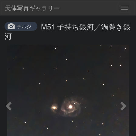
天体写真ギャラリー
Togg
navig
M51 子持ち銀河／渦巻き銀
テルジ
河