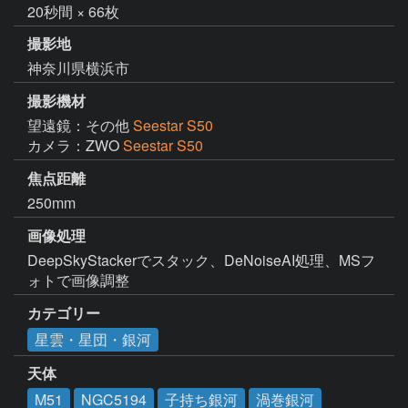
20秒間 × 66枚
撮影地
神奈川県横浜市
撮影機材
望遠鏡：その他
Seestar S50
カメラ：ZWO
Seestar S50
焦点距離
250mm
画像処理
DeepSkyStackerでスタック、DeNoiseAI処理、MSフ
ォトで画像調整
カテゴリー
星雲・星団・銀河
天体
M51
NGC5194
子持ち銀河
渦巻銀河