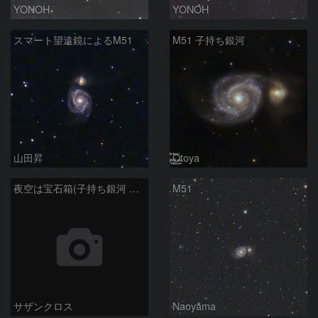
YONOH
YONOH
スマート望遠鏡によるM51
M51 子持ち銀河
山田昇
Otoya
夜空は宝石箱(子持ち銀河 M51) Seestar50
M51
サザンクロス
Naoyama