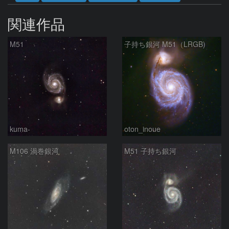
関連作品
M51
子持ち銀河 M51（LRGB)
kuma-
oton_inoue
M106 渦巻銀河
M51 子持ち銀河