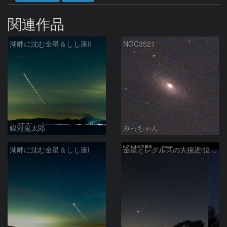
関連作品
湖畔に沈む金星＆しし座Ⅱ
NGC3521
銀河鬼太郎
みっちゃん
湖畔に沈む金星＆しし座Ⅰ
金星とレグルスの大接近 (2026/07/09)