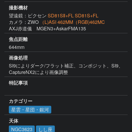
撮影機材
望遠鏡：ビクセン
SD81SⅡ+FL SD81S+FL
カメラ：ZWO
（L)ASI 462MM（RGB)462MC
AXJ赤道儀　MGEN3+AskarFMA135
焦点距離
644mm
画像処理
SI9によりダーク/フラット補正、コンポジット、SI9、
特記事項
カテゴリー
星雲・星団・銀河
天体
NGC3623
しし座