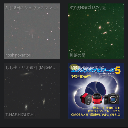
5月18日のシュヴァスマン-ヴァハマン第1彗星（29P）
S字状NGC3187付近
hoshino-satori
川越の星
PR
しし座トリオ銀河 (M65/M66/NGC3628) 2026/05/11
T-HASHIGUCHI