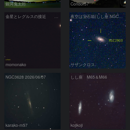
銀河鬼太郎
Condor57
金星とレグルスの接近 260709
夜空は宝石箱(しし座 NGC2903) Seestar50
momonako
サザンクロス
NGC3628 2026/06/07
しし座 M65＆M66
karako-m57
kojikoji