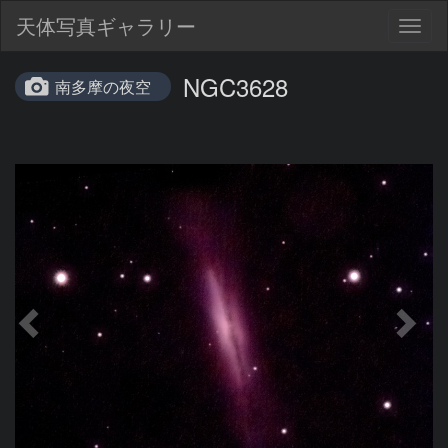
天体写真ギャラリー
Togg
navig
NGC3628
南多摩の夜空