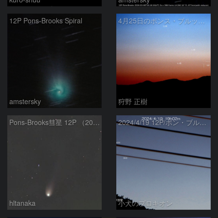
12P Pons-Brooks Spiral
4月25日のポンス・ブルックス彗星(12P)
amstersky
狩野 正樹
Pons-Brooks彗星 12P （2024/04/08） 米国テキサス州
2024/4/19 12P/ポン・ブルックス彗星・木星・天王星
hltanaka
小犬のプロキオン