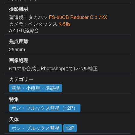
撮影機材
望遠鏡：タカハシ
FS-60CB Reducer C 0.72X
カメラ：ペンタックス
K-5IIs
AZ-GTi経緯台
焦点距離
255mm
画像処理
6コマを合成しPhotoshopにてレベル補正
カテゴリー
彗星・小惑星・準惑星
特集
ポン・ブルックス彗星（12P）
天体
ポン・ブルックス彗星
12P