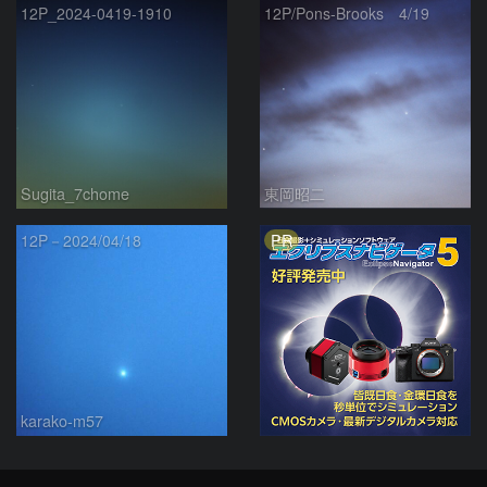
12P_2024-0419-1910
12P/Pons-Brooks 4/19
Sugita_7chome
東岡昭二
PR
12P－2024/04/18
karako-m57