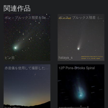
関連作品
ポン・ブルックス彗星をSeeStar S50で撮影画像を再処理
ポンス・ブルックス彗星（12P/Pons-Brooks）2024/04/01
ピン吉
hataya_s
赤道儀を使用して撮影した画像のSequatorによるコンポジット結果
12P Pons-Brooks Spiral
kuro-shuu
amstersky