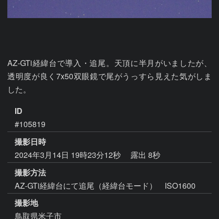
AZ-GTi経緯台で導入・追尾。天頂に半月がいましたが、
透明度が良く7x50双眼鏡で尾がうっすら見えた気がしま
した。
ID
#105819
撮影日時
2024年3月14日 19時23分12秒
露出 8秒
撮影方法
AZ-GTi経緯台にて追尾（経緯台モード） ISO1600
撮影地
鳥取県米子市