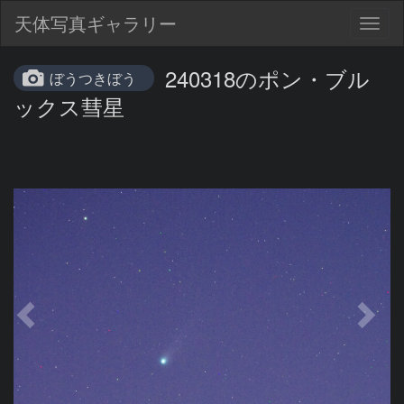
天体写真ギャラリー
Togg
navig
240318のポン・ブル
ぼうつきぼう
ックス彗星