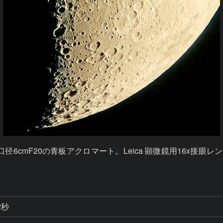
F20の青板アクロマート。Leica 顕微鏡用16x接眼レンズと1N
2秒