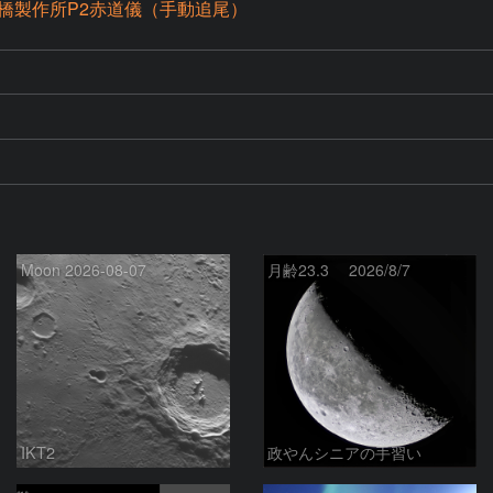
橋製作所P2赤道儀（手動追尾）
Moon 2026-08-07
月齢23.3 2026/8/7
IKT2
政やんシニアの手習い