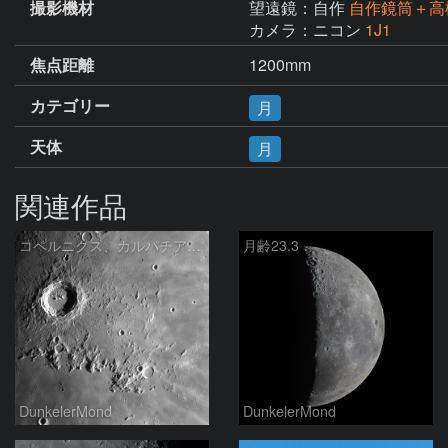
撮影機材
望遠鏡：自作
自作鏡筒＋高
カメラ：ニコン
1J1
焦点距離
1200mm
カテゴリー
月
天体
月
関連作品
コペルニクス、カルパチア山脈付近
月齢23.3
DunkelerMond
DunkelerMond