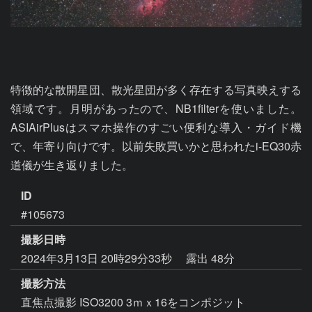
特徴的な散開星団、散光星団が多く存在する写真映えする
領域です。月明があったので、NB1filterを使いました。
ASIAirPlusはスマホ操作のすごい便利な導入・ガイド機
で、年寄り向けです。以前失敗買いかと思われたi-EQ30赤
ID
#105673
撮影日時
2024年3月13日 20時29分33秒
露出 48分
撮影方法
直焦点撮影 ISO3200 3ｍｘ16をコンポジット