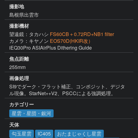
撮影地
島根県出雲市
撮影機材
望遠鏡：タカハシ
FS60CB＋0.72RD+NB1 filter
カメラ：キヤノン
EOS70D(HKIR改）
iEQ30Pro ASIAirPlus Dithering Guide
焦点距離
255mm
画像処理
SI9でダーク・フラット補正、コンポジット、デジタ
ル現像。StarNet++V2、PSCCによる強調処理。
カテゴリー
星雲・星団・銀河
天体
勾玉星雲
IC405
おたまじゃくし星雲