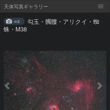
天体写真ギャラリー
Togg
navig
勾玉・髑髏・アリクイ・蜘
ｍ2
蛛・M38