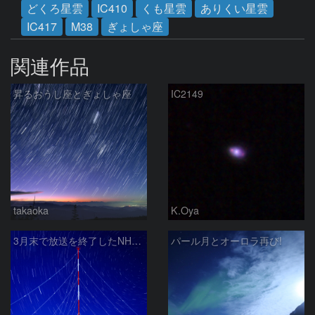
どくろ星雲
IC410
くも星雲
ありくい星雲
IC417
M38
ぎょしゃ座
関連作品
昇るおうし座とぎょしゃ座
IC2149
takaoka
K.Oya
3月末で放送を終了したNHKラジオ第2放送の送信アンテナと星空
パール月とオーロラ再び!