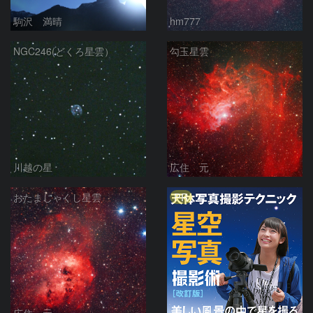
駒沢 満晴
hm777
NGC246(どくろ星雲）
勾玉星雲
川越の星
広住 元
PR
おたまじゃくし星雲
広住 元