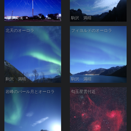
佐藤 純哉
駒沢 満晴
北天のオーロラ
フィヨルドのオーロラ
駒沢 満晴
駒沢 満晴
岩峰のパール月とオーロラ
勾玉星雲付近