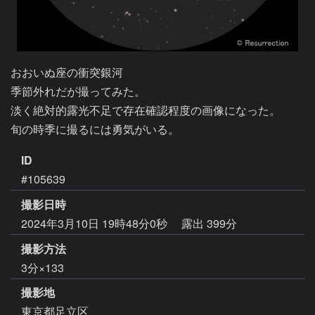
おおいぬ座の衝突銀河

季節外れだが撮ってみた。

淡く絶対的露光不足で存在確認程度の画像になった。

旬の時季に撮るには勇気がいる。
ID
#105639
撮影日時
2024年3月10日 19時48分0秒
露出 399分
撮影方法
3分×133
撮影地
東京都足立区