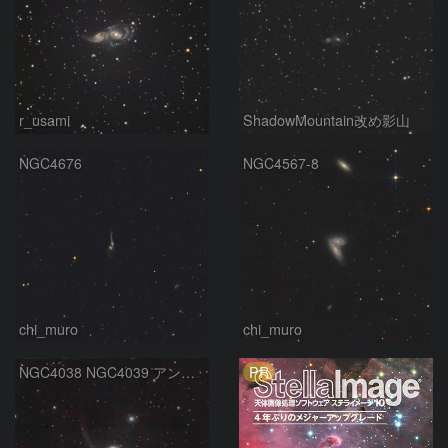
r_usami
ShadowMountain改め影山
NGC4676
NGC4567-8
chi_muro
chi_muro
PR
NGC4038 NGC4039 アンテナ銀河 からす座