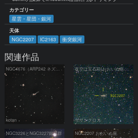
カテゴリー
星雲・星団・銀河
天体
NGC2207
IC2163
衝突銀河
関連作品
NGC4676（ARP242 ネズミ銀河 かみのけ座）
夜空は宝石箱(おおいぬ座 NGC2207) Seestar50
kotan
サザンクロス
NGC3226とNGC3227銀河群
NGC2207 おおいぬ座