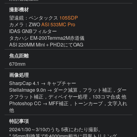
撮影機材
望遠鏡：ペンタックス
105SDP
カメラ：ZWO
ASI 533MC Pro
IDAS GNBフィルター

タカハシ EM-200Temma2M赤道儀

ASI 220MM Mini＋PHD2にてOAG
焦点距離
670mm
画像処理
SharpCap 4.1 → キャプチャー

StellaImage 9.0n → ダーク減算，フラット補正，ダー
クフラット補正，ディベイヤー処理，133コマ合成 他

Photoshop CC → MFF補正，トーンカーブ，文字入れ 
他
特記事項
2024/1/30～3/10のうち 5夜にわたり撮影。

* 35mm判換算でfl:4000mm相当に円形トリミング