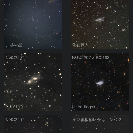
川越の星
化石職人
NGC2207
NGC2207 & IC2163
Y-SAITO
Ichiro Itagaki
NGC2207
東京都板橋区から NGC2207 相互作用銀河