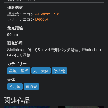
撮影機材
望遠鏡：ニコン
Ai 50mm F1.2
カメラ：ニコン
D600改
焦点距離
50mm
画像処理
StellaImage9にて5コマ比較明バッチ処理、Photoshop 
CS5にて調整
カテゴリー
星座・星野
人工天体
その他
天体
うお座
黄道光
関連作品