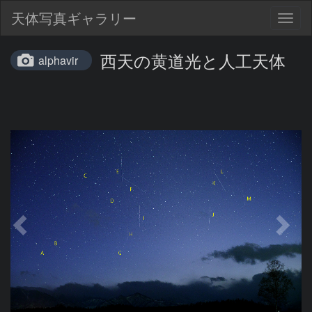
天体写真ギャラリー
Togg
navig
西天の黄道光と人工天体
alphavir