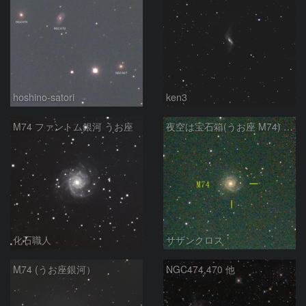
hoshino-satori
ken3
M74 ファントム銀河 うお座
夜空は宝石箱(うお座 M74) Seestar50
化石職人
サザンクロス
M74 (うお座銀河）
NGC474,470 他