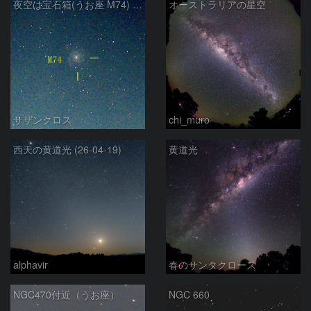
夜空は宝石箱(うお座 M74) Seestar50
オーストラリアの星空
サザンクロス
chi_muro
西天の黄道光 (26-04-19)
黄道光
alphavir
春のサンタクロース
NGC470付近（うお座）
NGC 660