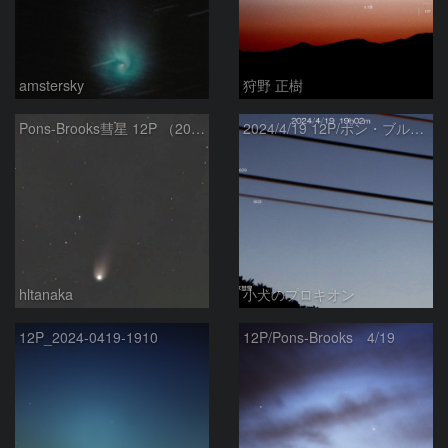
amstersky
狩野 正樹
Pons-Brooks彗星 12P （2024/04/08） 米国テキサス州
2024/4/19 12P/ポン・ブルックス彗星・木星・天王星
hltanaka
小犬のプロキオン
12P_2024-0419-1910
12P/Pons-Brooks 4/19