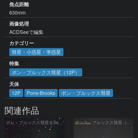
焦点距離
630mm
画像処理
ACDSeeで編集
カテゴリー
彗星・小惑星・準惑星
特集
ポン・ブルックス彗星（12P）
天体
12P
Pons-Brooks
ポン・ブルックス彗星
関連作品
ポン・ブルックス彗星をSeeStar S50で撮影画像を再処理
ポンス・ブルックス彗星（12P/Pons-Brooks）2024/04/01