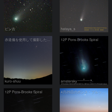
ピン吉
hataya_s
赤道儀を使用して撮影した画像のSequatorによるコンポジット結果
12P Pons-Brooks Spiral
kuro-shuu
amstersky
12P Pons-Brooks Spiral
4月25日のポンス・ブルックス彗星(12P)