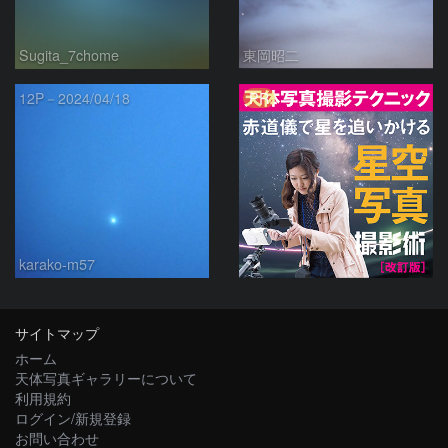
Sugita_7chome
東岡昭二
PR
12P－2024/04/18
karako-m57
サイトマップ
ホーム
天体写真ギャラリーについて
利用規約
ログイン/新規登録
お問い合わせ