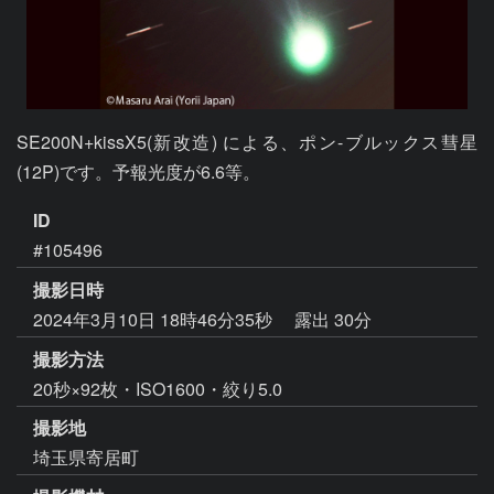
SE200N+kissX5(新改造) による、ポン-ブルックス彗星 
(12P)です。予報光度が6.6等。
ID
#105496
撮影日時
2024年3月10日 18時46分35秒
露出 30分
撮影方法
20秒×92枚・ISO1600・絞り5.0
撮影地
埼玉県寄居町