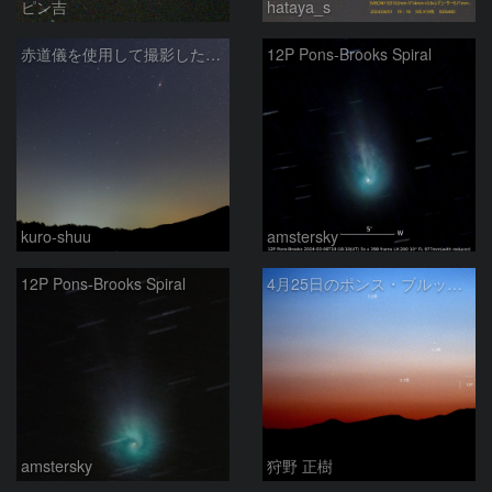
ピン吉
hataya_s
赤道儀を使用して撮影した画像のSequatorによるコンポジット結果
12P Pons-Brooks Spiral
kuro-shuu
amstersky
12P Pons-Brooks Spiral
4月25日のポンス・ブルックス彗星(12P)
amstersky
狩野 正樹