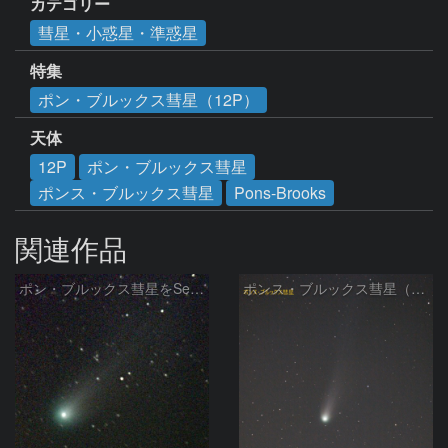
カテゴリー
彗星・小惑星・準惑星
特集
ポン・ブルックス彗星（12P）
天体
12P
ポン・ブルックス彗星
ポンス・ブルックス彗星
Pons-Brooks
関連作品
ポン・ブルックス彗星をSeeStar S50で撮影画像を再処理
ポンス・ブルックス彗星（12P/Pons-Brooks）2024/04/01