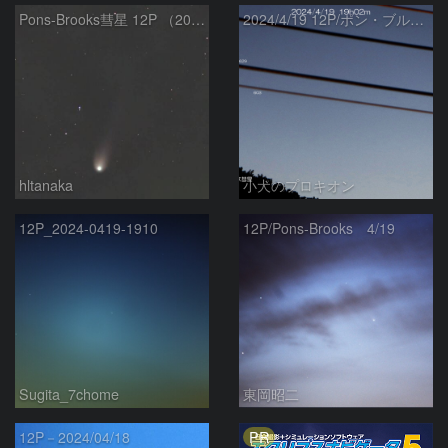
Pons-Brooks彗星 12P （2024/04/08） 米国テキサス州
2024/4/19 12P/ポン・ブルックス彗星・木星・天王星
hltanaka
小犬のプロキオン
12P_2024-0419-1910
12P/Pons-Brooks 4/19
Sugita_7chome
東岡昭二
PR
12P－2024/04/18