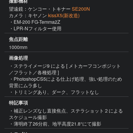
撮影機材
望遠鏡：ケンコー・トキナー
SE200N
カメラ：キヤノン
kissX5(新改造)
・EM-200 FG-Temma2Z

・LPR-Nフィルター使用
焦点距離
1000mm
画像処理
・ステライメージ9 による [ メトカーフコンポジット
／フラット／各種処理 ]

・PhotoshopCS5による仕上げ処理、強い処理のため
背景にムラ多し

・トリミングあり、ダーク、フラットなし
特記事項
・補正レンズなし直接焦点、ステラショット２による
スケジュール撮影

・薄明終了26分前、地平高度21.8°にて撮影