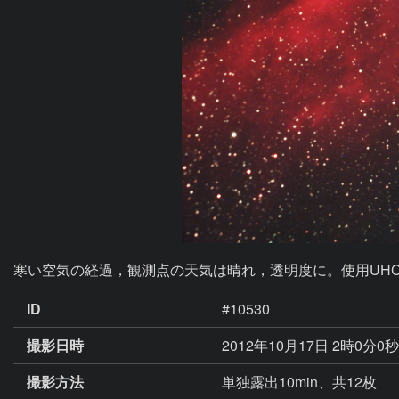
寒い空気の経過，観測点の天気は晴れ，透明度に。使用UH
ID
#10530
撮影日時
2012年10月17日 2時0分0
撮影方法
単独露出10min、共12枚