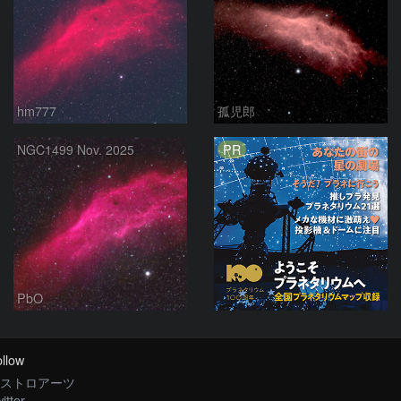
hm777
孤児郎
PR
NGC1499 Nov. 2025
PbO
llow
ストロアーツ
itter