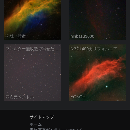
今城 雅彦
ninbasu3000
フィルター無改造で写せたカリフォルニア星雲
NGC1499カリフォルニア星雲
四次元ベクトル
YONOH
サイトマップ
ホーム
天体写真ギャラリーについて