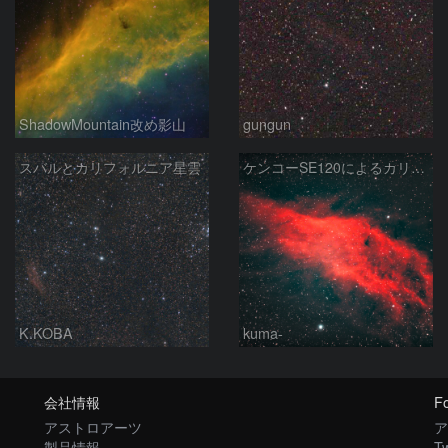
ShadowMountain改め影山
gungun
スバルとカリフォルニア星雲
ケンコーSE120によるカリフォルニア星雲
K.KOBA
kuma-
会社情報
Fo
アストロアーツ
ア
製品情報
Tw