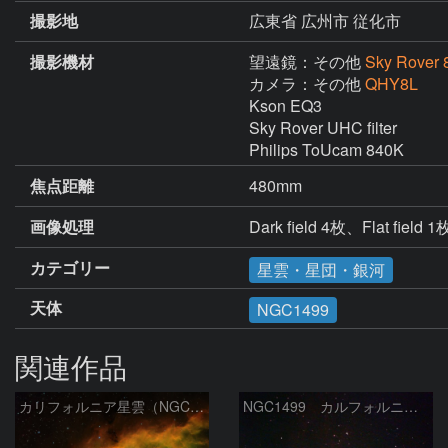
撮影地
広東省 広州市 従化市
撮影機材
望遠鏡：その他
Sky Rover
カメラ：その他
QHY8L
Kson EQ3

Sky Rover UHC filter

Philips ToUcam 840K
焦点距離
480mm
画像処理
Dark field 4枚、Flat fie
カテゴリー
星雲・星団・銀河
天体
NGC1499
関連作品
カリフォルニア星雲（NGC 1499）
NGC1499 カルフォルニア星雲