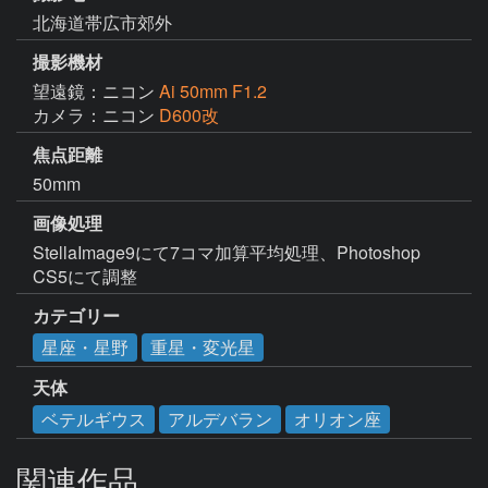
北海道帯広市郊外
撮影機材
望遠鏡：ニコン
Ai 50mm F1.2
カメラ：ニコン
D600改
焦点距離
50mm
画像処理
StellaImage9にて7コマ加算平均処理、Photoshop 
CS5にて調整
カテゴリー
星座・星野
重星・変光星
天体
ベテルギウス
アルデバラン
オリオン座
関連作品