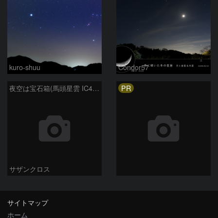
kuro-shuu
Condor57
PR
夜空は宝石箱(馬頭星雲 IC434) Seestar50
サザンクロス
サイトマップ
ホーム