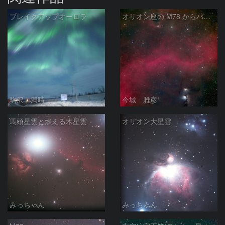
ブレイクアップオーロラ
オリオン座の M78 からバーナードループをまたいで LDN1622あたり
駒沢 満晴
今城 雅彦
馬頭星雲と燃える木星雲
オリオン大星雲
みっちゃん
みっちゃん