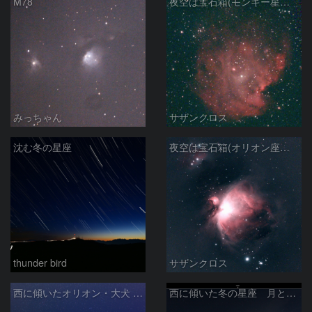
M78
夜空は宝石箱(モンキー星雲 NGC2174) Seestar50
みっちゃん
サザンクロス
沈む冬の星座
夜空は宝石箱(オリオン座大星雲 M42) Seestar50
thunder bird
サザンクロス
西に傾いたオリオン・大犬 (2026/04/21)
西に傾いた冬の星座 月と金星＆木星