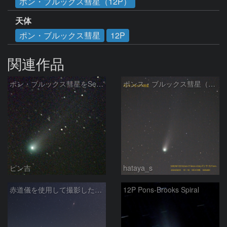
ポン・ブルックス彗星（12P）
天体
ポン・ブルックス彗星
12P
関連作品
ポン・ブルックス彗星をSeeStar S50で撮影画像を再処理
ポンス・ブルックス彗星（12P/Pons-Brooks）2024/04/01
ピン吉
hataya_s
赤道儀を使用して撮影した画像のSequatorによるコンポジット結果
12P Pons-Brooks Spiral