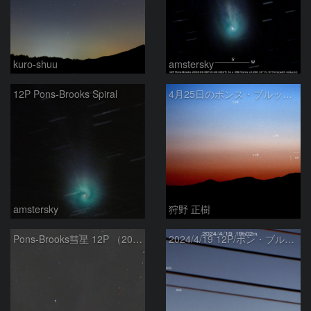
kuro-shuu
amstersky
12P Pons-Brooks Spiral
4月25日のポンス・ブルックス彗星(12P)
amstersky
狩野 正樹
Pons-Brooks彗星 12P （2024/04/08） 米国テキサス州
2024/4/19 12P/ポン・ブルックス彗星・木星・天王星