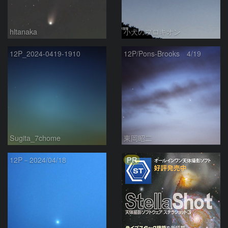
hltanaka
小犬のプロキオン
12P_2024-0419-1910
12P/Pons-Brooks 4/19
Sugita_7chome
東岡昭二
PR
12P－2024/04/18