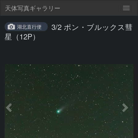
天体写真ギャラリー
Togg
navig
3/2 ポン・ブルックス彗
湖北直行便
星（12P）