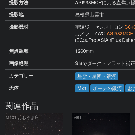
撮影方法
ASI533MCPによる直焦点撮影
撮影地
島根県出雲市
撮影機材
望遠鏡：セレストロン
C8+0
カメラ：ZWO
ASI533MCPr
iEQ30Pro ASIAirPlus Dithe
焦点距離
1260mm
画像処理
SI9でダーク・フラット補
カテゴリー
星雲・星団・銀河
天体
M81
ボーデの銀河
お
関連作品
M101 おおぐま座
M81