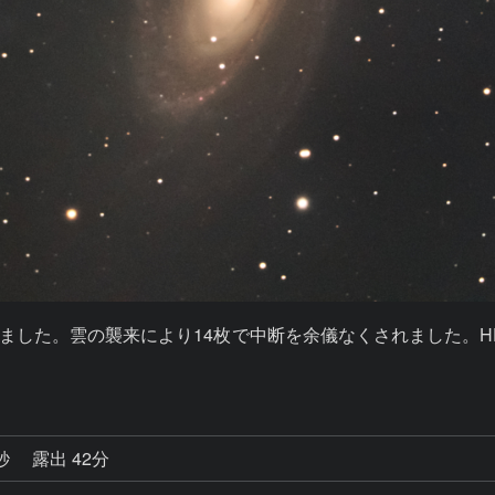
した。雲の襲来により14枚で中断を余儀なくされました。HEU
8秒
露出 42分