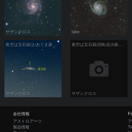
サザンクロス
take
夜空は宝石箱(おおぐま座 M108) Seestar50
夜空は宝石箱(回転花火銀河 M101) Seestar50
サザンクロス
サザンクロス
会社情報
Fo
アストロアーツ
ア
製品情報
Tw