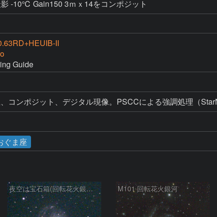
 -10℃ Gain150 3ｍｘ14をコンポジット
.63RD+HEUIB-II
o
ring Guide
正、コンポジット、デジタル現像。PSCCによる強調処理（Star
おぐま座
夜空は宝石箱(回転花火銀河 M101) Seestar50
M101 回転花火銀河