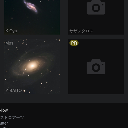
K.Oya
サザンクロス
PR
M81
Y-SAITO
llow
ストロアーツ
itter