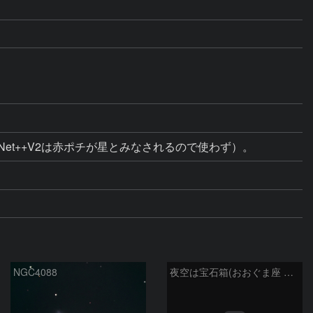
Net++V2は赤ポチが星とみなされるので使わず）。
NGC4088
夜空は宝石箱(おおぐま座 NGC3198) Seestar50