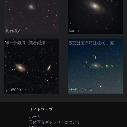
化石職人
kuma-
ボーデ銀河、葉巻銀河
夜空は宝石箱(おおぐま座 M109) Seestar50
you5090
サザンクロス
サイトマップ
ホーム
天体写真ギャラリーについて