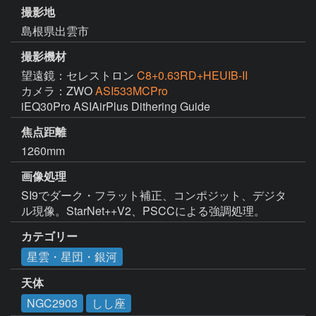
撮影地
島根県出雲市
撮影機材
望遠鏡：セレストロン
C8+0.63RD+HEUIB-II
カメラ：ZWO
ASI533MCPro
iEQ30Pro ASIAirPlus Dithering Guide
焦点距離
1260mm
画像処理
SI9でダーク・フラット補正、コンポジット、デジタ
ル現像。StarNet++V2、PSCCによる強調処理。
カテゴリー
星雲・星団・銀河
天体
NGC2903
しし座