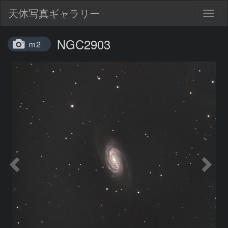
天体写真ギャラリー
Togg
navig
NGC2903
ｍ2