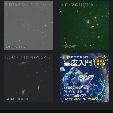
5月18日のシュヴァスマン-ヴァハマン第1彗星（29P）
S字状NGC3187付近
hoshino-satori
川越の星
PR
しし座トリオ銀河 (M65/M66/NGC3628) 2026/05/11
T-HASHIGUCHI