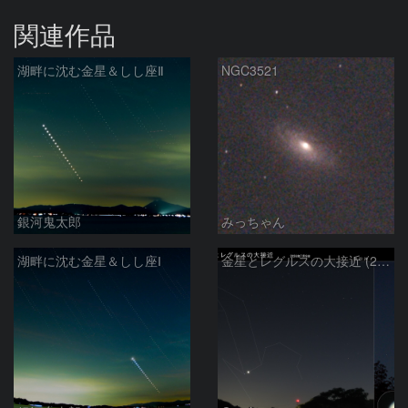
関連作品
湖畔に沈む金星＆しし座Ⅱ
NGC3521
銀河鬼太郎
みっちゃん
湖畔に沈む金星＆しし座Ⅰ
金星とレグルスの大接近 (2026/07/09)