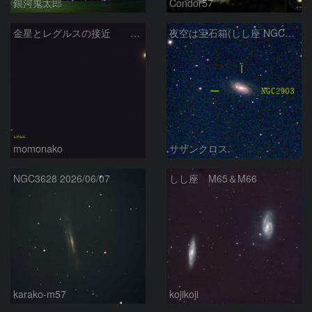
銀河鬼太郎
Condor57
金星とレグルスの接近 260709
夜空は宝石箱(しし座 NGC2903) Seestar50
momonako
サザンクロス
NGC3628 2026/06/07
しし座 M65＆M66
karako-m57
kojikoji