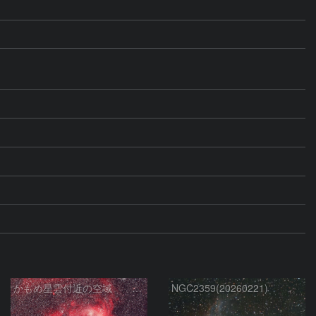
かもめ星雲付近の空域 251219
NGC2359(20260221)