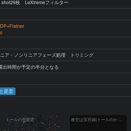
300 shot29枚 LeXtremeフィルター
DP+Flatner
o
Iでリニア・ノンリニアフェーズ処理　トリミング
露出時間が予定の半分となる
と星雲
トールの兜星雲
夜空は宝石箱(トールのかぶと星雲 NGC2359) Seestar50