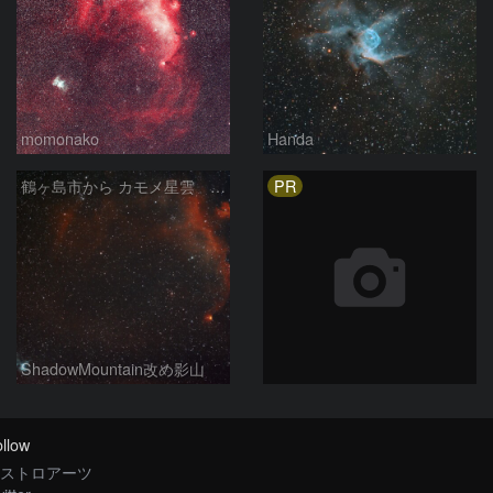
momonako
Handa
PR
鶴ヶ島市から カモメ星雲 トールのカブト修正
ShadowMountain改め影山
llow
ストロアーツ