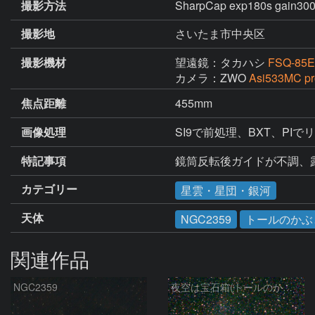
撮影方法
SharpCap exp180s gain
撮影地
さいたま市中央区
撮影機材
望遠鏡：タカハシ
FSQ-85E
カメラ：ZWO
Asi533MC pr
焦点距離
455mm
画像処理
SI9で前処理、BXT、P
特記事項
鏡筒反転後ガイドが不調、
カテゴリー
星雲・星団・銀河
天体
NGC2359
トールのかぶ
関連作品
NGC2359
夜空は宝石箱(トールのかぶと星雲 NGC2359) Seestar50