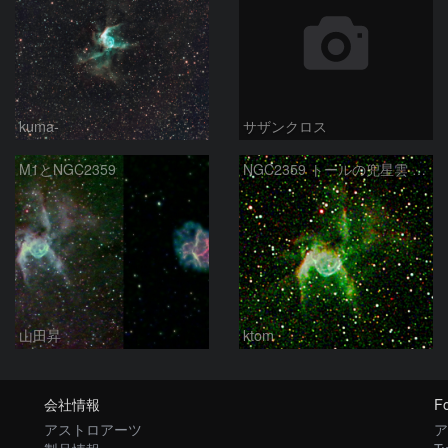
kuma-
サザンクロス
M1とNGC2359
NGC2359 トールの兜星雲 2026-2-9
山田昇
ktom
会社情報
Fo
アストロアーツ
ア