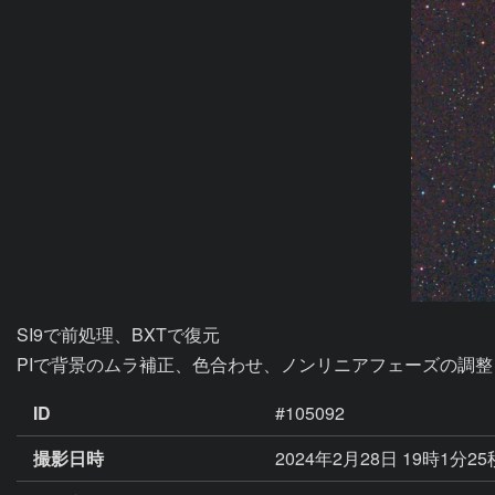
SI9で前処理、BXTで復元

ID
#105092
撮影日時
2024年2月28日 19時1分2