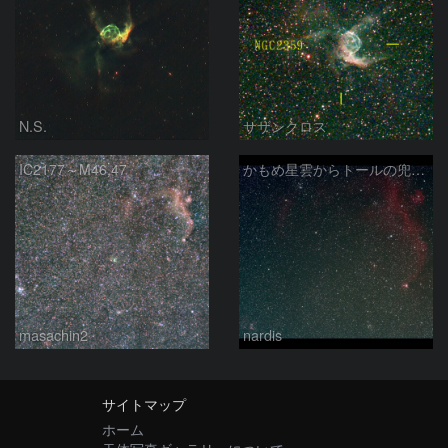
N.S.
サザンクロス
IC2177～M46,47
かもめ星雲からトールの兜星雲 2026/02/14
masachin2
nardis
サイトマップ
ホーム