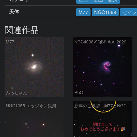
天体
M77
NGC1068
セイフ
関連作品
M77
NGC4038-9QBP Apr. 2026
みっちゃん
PbO
NGC1055 エッジオン銀河 くじら座
新年のご挨拶 M77とNGC1055