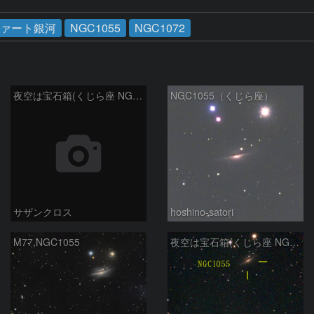
ァート銀河
NGC1055
NGC1072
夜空は宝石箱(くじら座 NGC1055) Seestar50
NGC1055（くじら座）
サザンクロス
hoshino-satori
M77,NGC1055
夜空は宝石箱(くじら座 NGC1055) Seestar50