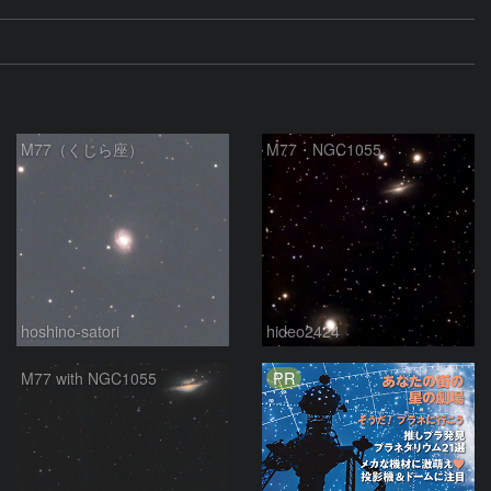
M77（くじら座）
M77・NGC1055
hoshino-satori
hideo2424
PR
M77 with NGC1055