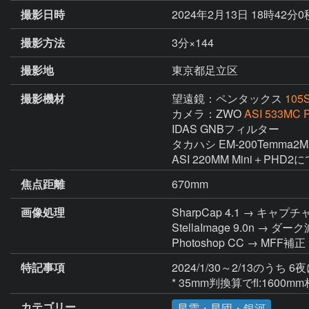
撮影日時
2024年2月13日 18時42分
撮影方法
3分×144
撮影地
東京都足立区
撮影機材
望遠鏡：ペンタックス
105
カメラ：ZWO
ASI 533MC P
IDAS GNBフィルター

タカハシ EM-200Temma2
ASI 220MM Mini＋PHD2
焦点距離
670mm
画像処理
SharpCap 4.1 → キャプチ
StellaImage 9.0
Photoshop CC → M
特記事項
2024/1/30～2/13のうち 
* 35mm判換算でfl:160
カテゴリー
星雲・星団・銀河