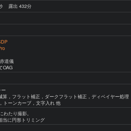
0秒
露出 432分
SDP
ro
M赤道儀

にてOAG
ャー

n → ダーク減算，フラット補正，ダークフラット補正，ディベイヤー処理，
FF補正，トーンカーブ，文字入れ 他
6夜にわたり撮影。

0mm相当に円形トリミング