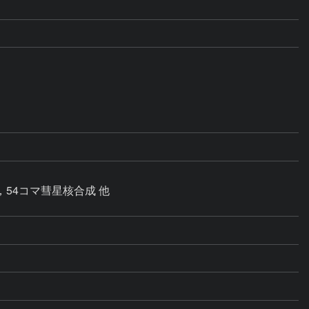
，54コマ彗星核合成 他
