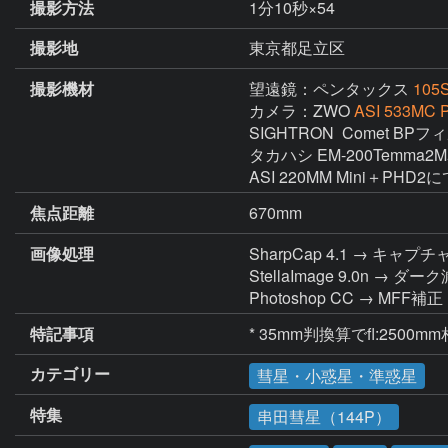
撮影方法
1分10秒×54
撮影地
東京都足立区
撮影機材
望遠鏡：ペンタックス
105
カメラ：ZWO
ASI 533MC P
SIGHTRON  Comet BPフ
タカハシ EM-200Temma2
ASI 220MM Mini＋PHD2
焦点距離
670mm
画像処理
SharpCap 4.1 → キャプチ
StellaImage 9.0
Photoshop CC → M
特記事項
* 35mm判換算でfl:250
カテゴリー
彗星・小惑星・準惑星
特集
串田彗星（144P）