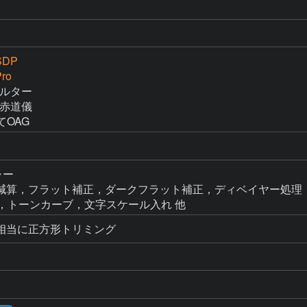
SDP
ro
ィルター

M赤道儀

にてOAG
ャー

n → ダーク減算，フラット補正，ダークフラット補正，ディベイヤー処理
FF補正，トーンカーブ，文字スケール入れ 他
0mm相当に正方形トリミング