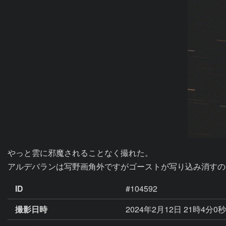
やっと雲に邪魔されることなく撮れた。

アルデバランは写野画角外ですがゴーストが写り込み消すの
ID
#104592
撮影日時
2024年2月12日 21時4分0