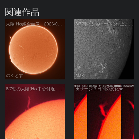
関連作品
太陽 Hα線全面像 2026/08/07
8/7朝の太陽(Hα中心付近、4498、4502付近)
のくとす
Maki
8/7朝の太陽(Hα中心付近、プロミネンス)
★サージ３日間の変化★