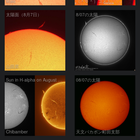
Maki
（＾０＾）コメト
太陽面（8月7日）
8/07の太陽
山田昇
ハム太
Sun in H-alpha on August 7, 2026
08/07の太陽
Chibamber
天文バカボン町田支部