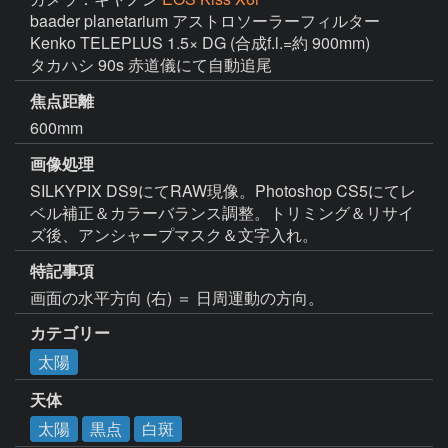
baader planetarium アストロソーラーフィルター

Kenko TELEPLUS 1.5× DG (合成f.l.=約 900mm)

タカハシ 90s 赤道儀にて自動追尾
焦点距離
600mm
画像処理
SILKYPIX DS9にてRAW現像。Photoshop CS5にてレ
ベル補正＆カラーバランス調整。トリミング＆リサイ
ズ後、アンシャープマスク＆文字入れ。
特記事項
画面の水平方向 (右) ＝ 日周運動の方向。
カテゴリー
太陽
天体
太陽
黒点
白斑