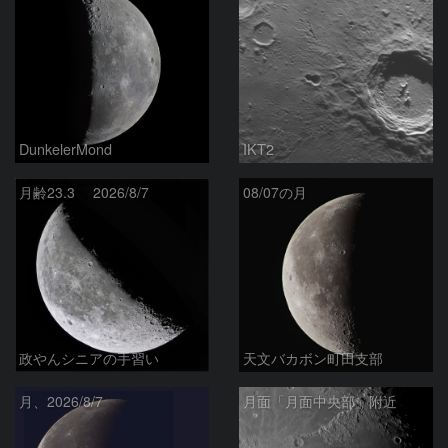
DunkelerMond
IKT2
月齢23.3 2026/8/7
08/07の月
政やんシニアの手習い
天文バカボン町田支部
月、2026/8/7
月面「月面中央部」附近