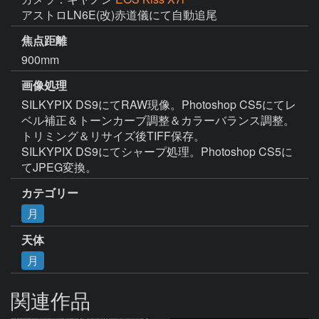
アストロLN6E(改)赤道儀にて自動追尾
焦点距離
900mm
画像処理
SILKYPIX DS9にてRAW現像。Photoshop CS5にてレ
ベル補正＆トーンカーブ調整＆カラーバランス調整。
トリミング＆リサイズ後TIFF保存。

SILKYPIX DS9にてシャープ処理。Photoshop CS5に
てJPEG変換。
カテゴリー
月
天体
月
関連作品