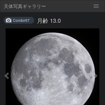
天体写真ギャラリー
Togg
navig
月齢 13.0
Condor57