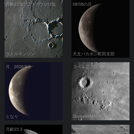
月齢23.3のフラマウロ付近
08/08の月
ウィルキンソン
天文バカボン町田支部
月、2026/8/8
コペルニクス、カルパチア山脈付近
となり
DunkelerMond
月齢23.3
Moon 2026-08-07