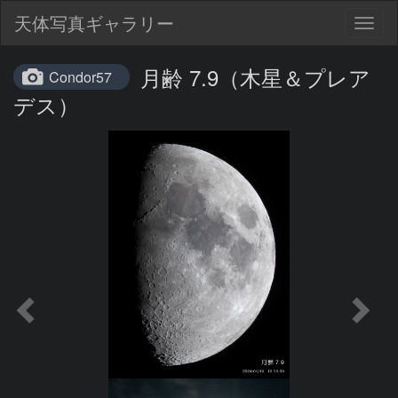
天体写真ギャラリー
Togg
navig
月齢 7.9（木星＆プレア
Condor57
デス）