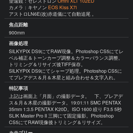
望遠鏡：セレストロン
Omni XLT 102ED
カメラ：キヤノン
EOS Kiss X7i
アストロLN6E(改)赤道儀にて自動追尾 。
焦点距離
900mm
画像処理
SILKYPIX DS9にてRAW現像。Photoshop CS5にてレ
ベル補正＆トーンカーブ調整＆カラーバランス調整。
トリミング＆リサイズ後TIFF保存。

SILKYPIX DS9にてシャープ処理。Photoshop CS5に
てプレアデス＆月＆木星と組み合わせ＆文字入れ。
特記事項
上記は画面上「月面」の撮影データ。　下、プレアデ
ス＆月＆木星の撮影データ。19:01:11 SMC PENTAX 
35mm 1:3.5 PENTAX K20D。ISO 1600 絞り F3.5 5秒 
SLIK Master Pro II 三脚にて固定撮影。Photoshop 
CS5にてRAW現像後トリミング＆リサイズ。
カテゴリー