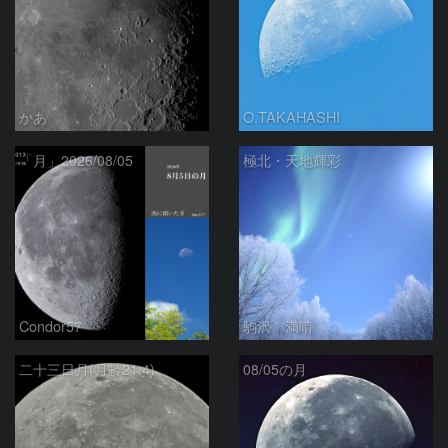
かあ
O.TAKAHASHI
「月」2026/08/05
極北・天地輝彩
Condor57
駒沢 満晴
二十三日月(月齢21.4)
08/05の月