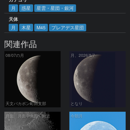
月
惑星
星雲・星団・銀河
天体
月
木星
M45
プレアデス星団
関連作品
08/07の月
月、2026/8/7
天文バカボン町田支部
となり
月面「月面中央部」附近
今朝月