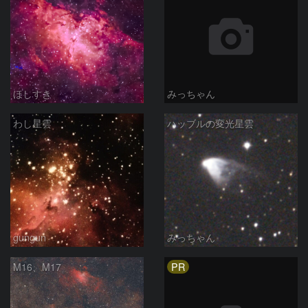
ほしすき
みっちゃん
わし星雲
ハッブルの変光星雲
gungun
みっちゃん
PR
M16、M17