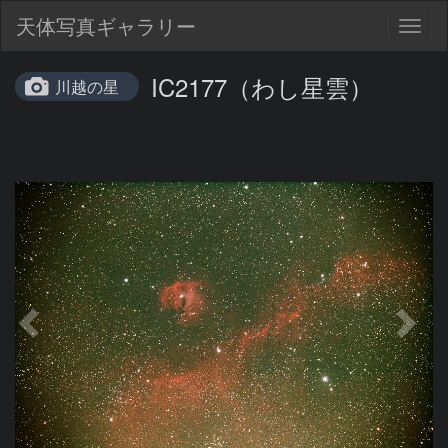
天体写真ギャラリー
Togg
navig
IC2177（わし星雲）
川越の星