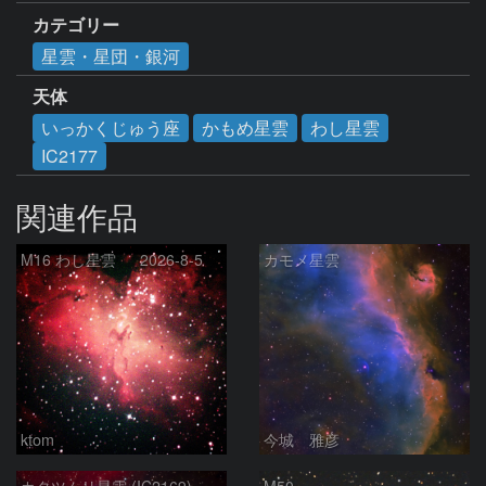
カテゴリー
星雲・星団・銀河
天体
いっかくじゅう座
かもめ星雲
わし星雲
IC2177
関連作品
M16 わし星雲 2026-8-5
カモメ星雲
ktom
今城 雅彦