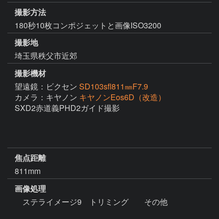
撮影方法
180秒10枚コンポジェットと画像ISO3200
撮影地
埼玉県秩父市近郊
撮影機材
望遠鏡：ビクセン
SD103sfl811㎜F7.9
カメラ：キヤノン
キヤノンEos6D（改造）
SXD2赤道義PHD2ガイド撮影

焦点距離
811mm
画像処理
　ステライメージ9　トリミング　　その他　
