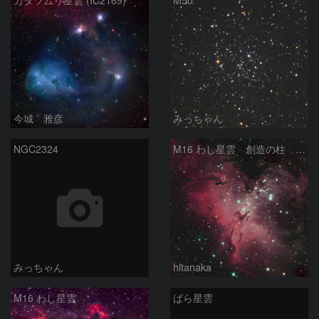
カタツムリ星雲 (IC2169)
M50
今城 雅彦
みっちゃん
NGC2324
M16 わし星雲 創造の柱 へび座
みっちゃん
hltanaka
M16 わし星雲
ばら星雲