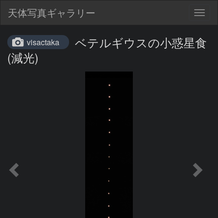
天体写真ギャラリー
Togg
navig
ベテルギウスの小惑星食
visactaka
(減光)