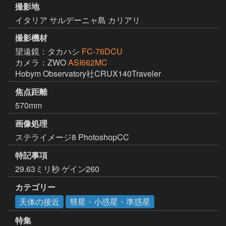
撮影地
イタリア サルデーニャ島 カリアリ
撮影機材
望遠鏡：タカハシ
FC-76DCU
カメラ：ZWO
ASI662MC
Hobym Observatory社CRUX140Traveler 
焦点距離
570mm
画像処理
ステライメージ8 PhotoshopCC
特記事項
29.63ミリ秒 ゲイン260
カテゴリー
天体の接近
彗星・小惑星・準惑星
特集