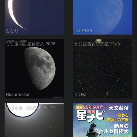
となり
hiroARAI
しし座ψ星 星食潜入 2026.4.25
かに星雲と小惑星プシケ
Resurrection
K.Oya
PR
すばる食（2025/11/6～7）