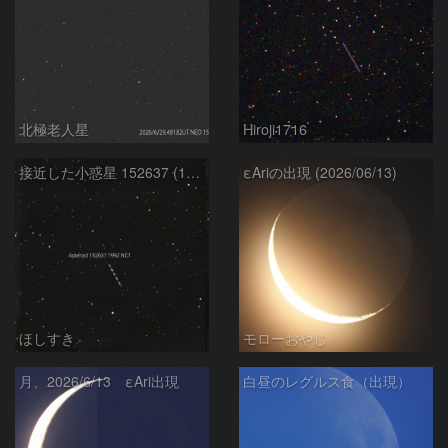
北極老人星
Hiroji1716
接近した小惑星 152637 (1997NC1)
εAriの出現 (2026/06/13)
ほしすき
モローおやじ
月、2026/6/13 εAri出現
白昼のレグルス食（出現）