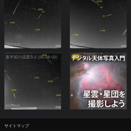
alphavir
alphavir
PR
夜半前の流星S-2 (26-08-02)
alphavir
サイトマップ