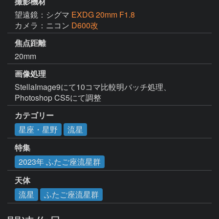
撮影機材
望遠鏡：シグマ
EXDG 20mm F1.8
カメラ：ニコン
D600改
焦点距離
20mm
画像処理
StellaImage9にて10コマ比較明バッチ処理、
Photoshop CS5にて調整
カテゴリー
星座・星野
流星
特集
2023年 ふたご座流星群
天体
流星
ふたご座流星群