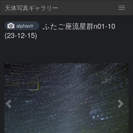
天体写真ギャラリー
Togg
navig
ふたご座流星群n01-10
alphavir
(23-12-15)