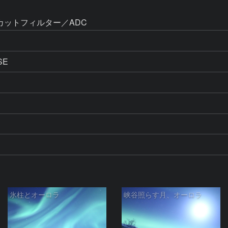
Vカットフィルター／ADC
SE
氷柱とオーロラ
峡谷照らす月、オーロラ