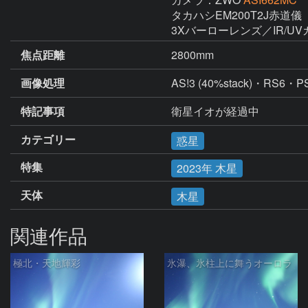
タカハシEM200T2J赤道儀

3Xバーローレンズ／IR/U
焦点距離
2800mm
画像処理
AS!3 (40%stack)・RS6・P
特記事項
衛星イオが経過中
カテゴリー
惑星
特集
2023年 木星
天体
木星
関連作品
極北・天地輝彩
氷瀑、氷柱上に舞うオーロラ