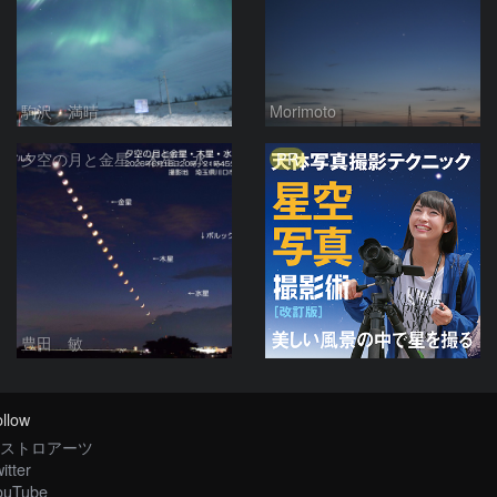
駒沢 満晴
Morimoto
PR
夕空の月と金星・木星・水星の接近 2026/6/18
豊田 敏
llow
ストロアーツ
itter
ouTube