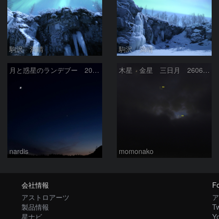
駒沢 満晴
駒沢 満晴
月と惑星のランデブー 2026/06/19
木星 金星 三日月 260618
nardis
momonako
会社情報
Fo
アストロアーツ
ア
製品情報
Tw
星ナビ
Y