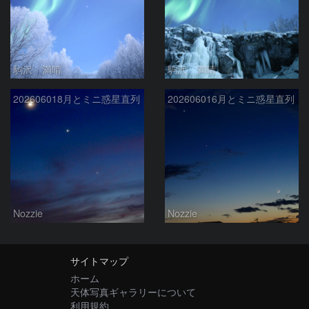
駒沢 満晴
駒沢 満晴
202606018月とミニ惑星直列
202606016月とミニ惑星直列
Nozzie
Nozzie
サイトマップ
ホーム
天体写真ギャラリーについて
利用規約