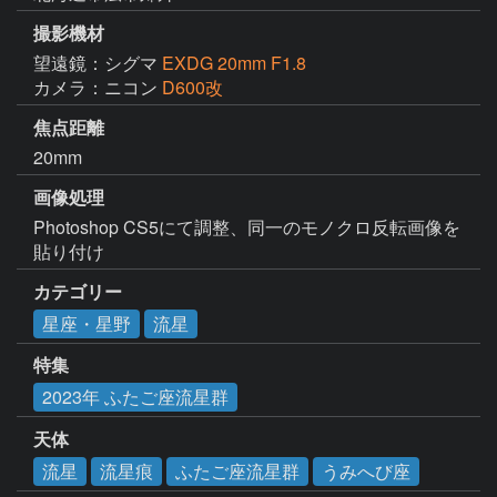
撮影機材
望遠鏡：シグマ
EXDG 20mm F1.8
カメラ：ニコン
D600改
焦点距離
20mm
画像処理
Photoshop CS5にて調整、同一のモノクロ反転画像を
貼り付け
カテゴリー
星座・星野
流星
特集
2023年 ふたご座流星群
天体
流星
流星痕
ふたご座流星群
うみへび座