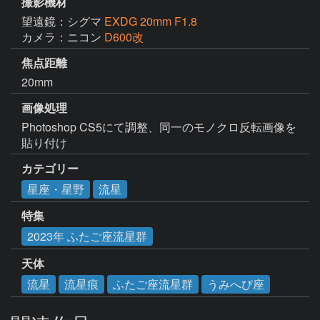
撮影機材
望遠鏡：シグマ
EXDG 20mm F1.8
カメラ：ニコン
D600改
焦点距離
20mm
画像処理
Photoshop CS5にて調整、同一のモノクロ反転画像を
貼り付け
カテゴリー
星座・星野
流星
特集
2023年 ふたご座流星群
天体
流星
流星痕
ふたご座流星群
うみへび座