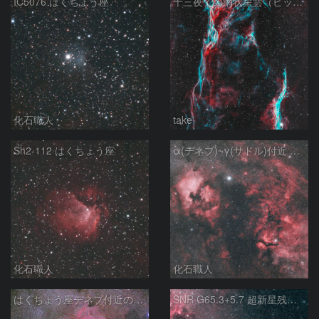
IC5076 はくちょう座
十三夜での網状星雲（ピッカリングの三角）
化石職人
take
Sh2-112 はくちょう座
α(デネブ)~γ(サドル)付近 NGC7000 北アメリカ星雲 IC5067~5070 ペリカン星雲 はくちょう座
化石職人
化石職人
はくちょう座デネブ付近の空域 260720
SNR G65.3+5.7 超新星残骸 アルビレオ周辺 はくちょう座