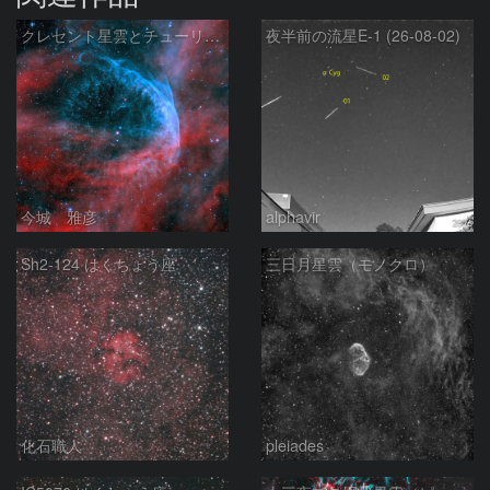
クレセント星雲とチューリップ星雲の真ん中あたりにある星雲 NGC6883 ???
夜半前の流星E-1 (26-08-02)
今城 雅彦
alphavir
Sh2-124 はくちょう座
三日月星雲（モノクロ）
化石職人
pleiades