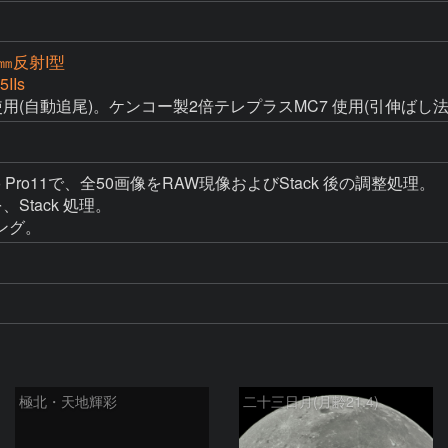
0㎜反射I型
5IIs
Studio Pro11で、全50画像をRAW現像およびStack 後の調整処理。

を、Stack 処理。

ング。
極北・天地輝彩
二十三日月(月齢21.4)