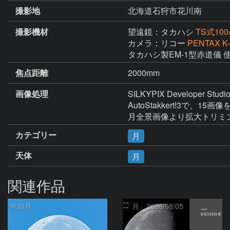
撮影地
北海道石狩市花川南
撮影機材
望遠鏡：タカハシ
TS式10
カメラ：リコー
PENTAX K-
焦点距離
2000mm
画像処理
SILKYPIX Developer 
AutoStakkert!3で、15画像
月全景画像より拡大トリミ
カテゴリー
月
天体
月
関連作品
今朝月
「月」2026/08/05