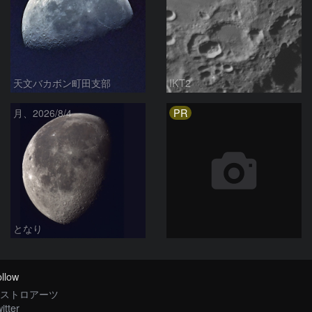
天文バカボン町田支部
IKT2
PR
月、2026/8/4
となり
llow
ストロアーツ
itter