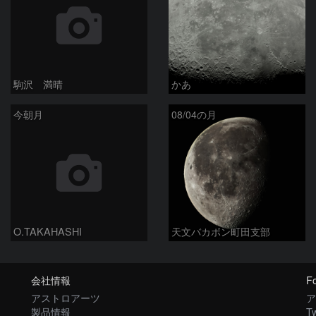
駒沢 満晴
かあ
今朝月
08/04の月
O.TAKAHASHI
天文バカボン町田支部
会社情報
Fo
アストロアーツ
ア
製品情報
Tw