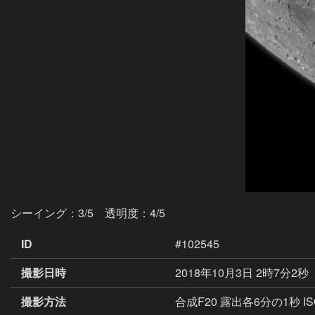
シーイング：3/5　透明度：4/5
ID
#102545
撮影日時
2018年10月3日 2時7分2秒
撮影方法
合成F20 露出各6分の1秒 