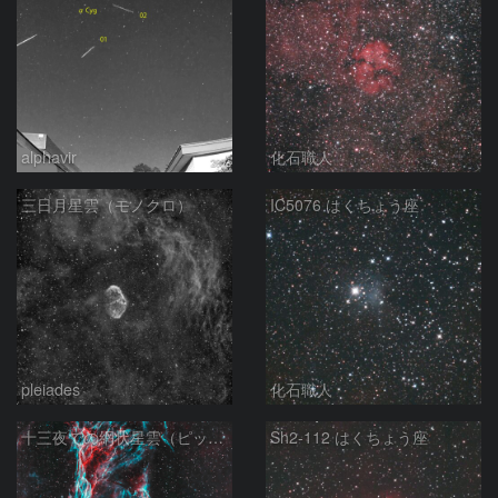
alphavir
化石職人
三日月星雲（モノクロ）
IC5076 はくちょう座
pleiades
化石職人
十三夜での網状星雲（ピッカリングの三角）
Sh2-112 はくちょう座