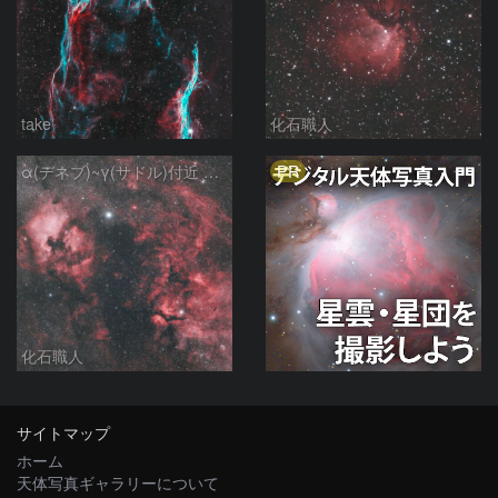
take
化石職人
PR
α(デネブ)~γ(サドル)付近 NGC7000 北アメリカ星雲 IC5067~5070 ペリカン星雲 はくちょう座
化石職人
サイトマップ
ホーム
天体写真ギャラリーについて