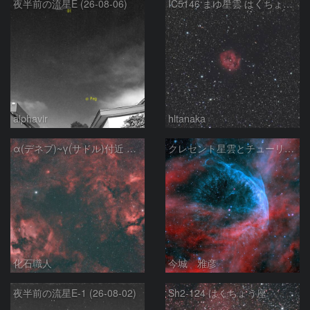
夜半前の流星E (26-08-06)
IC5146 まゆ星雲 はくちょう座
alphavir
hltanaka
α(デネブ)~γ(サドル)付近 NGC7000 北アメリカ星雲 IC5067~5070 ペリカン星雲 Sh2-112 はくちょう座
クレセント星雲とチューリップ星雲の真ん中あたりにある星雲 NGC6883 ???
化石職人
今城 雅彦
夜半前の流星E-1 (26-08-02)
Sh2-124 はくちょう座