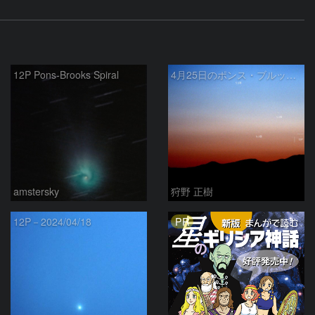
12P Pons-Brooks Spiral
4月25日のポンス・ブルックス彗星(12P)
amstersky
狩野 正樹
PR
12P－2024/04/18