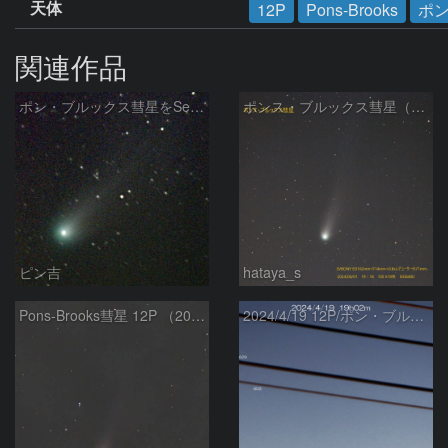
天体
12P
Pons-Brooks
ポ
関連作品
ポン・ブルックス彗星をSeeStar S50で撮影画像を再処理
ポンス・ブルックス彗星（12P/Pons-Brooks）2024/04/01
ピン吉
hataya_s
Pons-Brooks彗星 12P （2024/04/08） 米国テキサス州
2024/4/19 12P/ポン・ブルックス彗星・木星・天王星