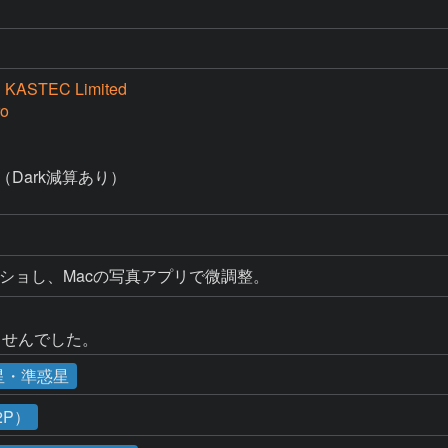
KASTEC Limited
o
ack（Dark減算あり）

をスクショし、Macの写真アプリで微調整。
ませんでした。
星・準惑星
2P）