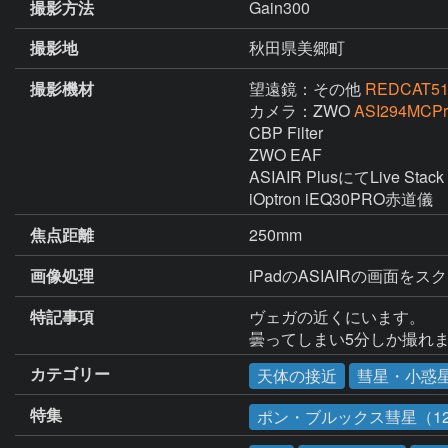
撮影方法
Gain300
撮影地
秋田県美郷町
撮影機材
望遠鏡：その他
REDCAT51 
カメラ：ZWO
ASI294MCPr
CBP Filter

ZWO EAF

ASIAIR PlusにてLive St
iOptron iEQ30PRO赤道儀
焦点距離
250mm
画像処理
iPadのASIAIRの画面
特記事項
ヴェガの近くにいます。

曇ってしまい5分しか撮れ
カテゴリー
天体の接近
彗星・小惑
特集
ポン・ブルックス彗星（1