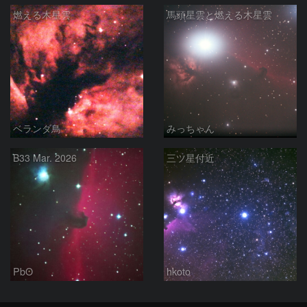
燃える木星雲
馬頭星雲と燃える木星雲
ベランダ鳥
みっちゃん
B33 Mar. 2026
三ツ星付近
PbO
hkoto