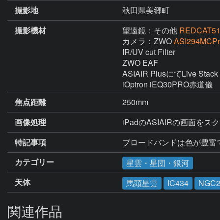
撮影地
秋田県美郷町
撮影機材
望遠鏡：その他
REDCAT51 
カメラ：ZWO
ASI294MCPr
IR/UV cut Filter

ZWO EAF

ASIAIR PlusにてLive St
iOptron iEQ30PRO赤道儀
焦点距離
250mm
画像処理
iPadのASIAIRの画面
特記事項
ブロードバンドは色が豊富
カテゴリー
星雲・星団・銀河
天体
馬頭星雲
IC434
NGC2
関連作品