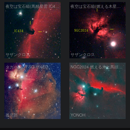
夜空は宝石箱(馬頭星雲 IC434) Seestar50
夜空は宝石箱(燃える木星雲 NGC2024) Seestar50
サザンクロス
サザンクロス
タカハシ FSQ-106ED
NGC2024 燃える木と馬頭星雲
孤児郎
YONOH