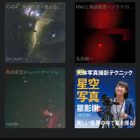
IC434 馬頭星雲・燃える木星雲
M42と馬頭星雲パノラマ135mm
jun-yumi
瓜田精一
PR
馬頭星雲からバーナードループ 2026/03/12
nardis