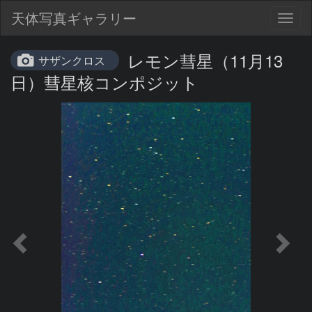
天体写真ギャラリー
Togg
navig
レモン彗星（11月13
サザンクロス
日）彗星核コンポジット