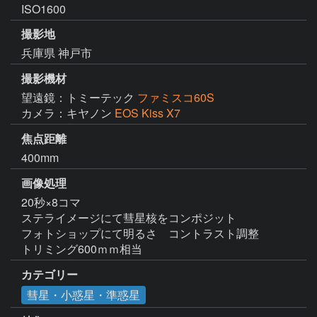
ISO1600
撮影地
兵庫県 神戸市
撮影機材
望遠鏡：トミーテック
ファミスコ60S
カメラ：キヤノン
EOS Kiss X7
焦点距離
400mm
画像処理
20秒×8コマ

ステライメージにて彗星核をコンポジット

フォトショップにて明るさ　コントラスト調整

トリミング600ｍｍ相当
カテゴリー
彗星・小惑星・準惑星