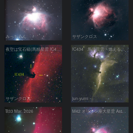
みっちゃん
サザンクロス
夜空は宝石箱(馬頭星雲 IC434) Seestar50
IC434 馬頭星雲・燃える木星雲
サザンクロス
jun-yumi
B33 Mar. 2026
M42 オリオン座大星雲 AstroTracer Type3の威力