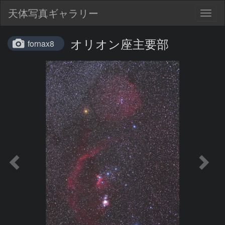
天体写真ギャラリー
Togg
navig
オリオン座主要部
fornax8