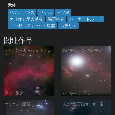
天体
ベテルギウス
リゲル
三ツ星
オリオン座大星雲
馬頭星雲
バーナードループ
エンゼルフィッシュ星雲
ポラリエ
関連作品
オリオン座の M78 からバーナードループをまたいで LDN1622あたり
馬頭星雲と燃える木星雲
今城 雅彦
みっちゃん
オリオン大星雲
夜空は宝石箱(オリオン座大星雲 M42) Seestar50