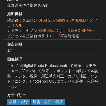
長野県南佐久郡佐久穂町
撮影機材
望遠鏡：タムロン
SPAF28-75mmF2.8XRDiLDアスフ
ェリカル
カメラ：キヤノン
EOS Kiss Digital X (SEO-SP2改)
ビクセン星空雲台ポラリエにて恒星時追尾
焦点距離
42mm
画像処理
キヤノンDigital Photo Professionalにて現像、ステラ
イメージVer.6.5にて加算コンポジット・自動レベル調
整・デジタル現像・周辺減光補正・カブリ補正・ソフ
トビニング、Photoshop CS3にてレベル調整・色調補
正など
カテゴリー
星座・星野
星雲・星団・銀河