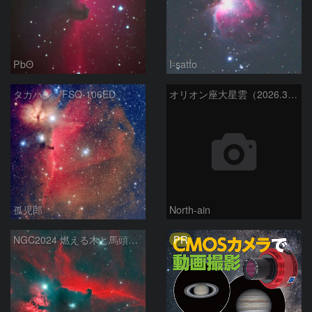
PbO
I-satto
タカハシ FSQ-106ED
オリオン座大星雲（2026.3.15）
孤児郎
North-ain
PR
NGC2024 燃える木と馬頭星雲