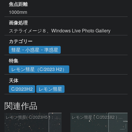
焦点距離
1000mm
画像処理
ステライメージ８、Windows Live Photo Gallery
カテゴリー
彗星・小惑星・準惑星
特集
レモン彗星（C/2023 H2）
天体
C/2023H2
レモン彗星
関連作品
レモン彗星( C/2023H5 )：2026/05/20
レモン彗星 ( C/2023X2 ) の予報位置：2026/05/29