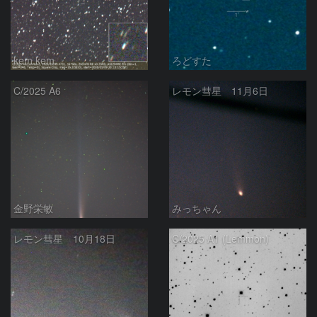
kem.kem
ろどすた
C/2025 A6
レモン彗星 11月6日
金野栄敏
みっちゃん
レモン彗星 10月18日
C/2025 A1 (Lemmon)