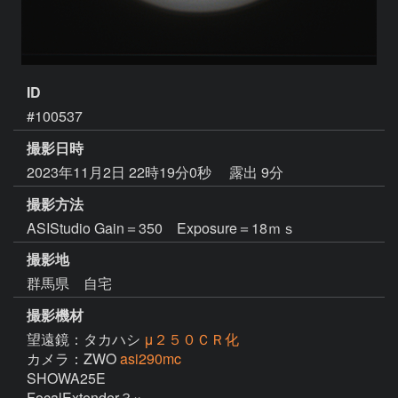
ID
#100537
撮影日時
2023年11月2日 22時19分0秒
露出 9分
撮影方法
ASIStudio Gain＝350 Exposure＝18ｍｓ
撮影地
群馬県 自宅
撮影機材
望遠鏡：タカハシ
μ２５０ＣＲ化
カメラ：ZWO
asi290mc
SHOWA25E  

FocalExtender３×
