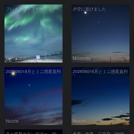
ブレイクアップオーロラ
夕空に並びました
駒沢 満晴
Morimoto
202606018月とミニ惑星直列
202606016月とミニ惑星直列
Nozzie
Nozzie
月と惑星のランデブー 2026/06/19
木星 金星 三日月 260618