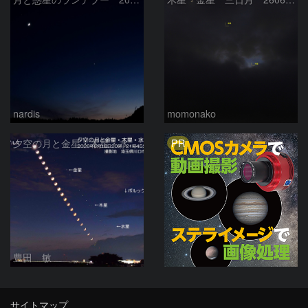
nardis
momonako
PR
夕空の月と金星・木星・水星の接近 2026/6/18
豊田 敏
サイトマップ