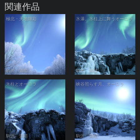
関連作品
極北・天地輝彩
氷瀑、氷柱上に舞うオーロラ
駒沢 満晴
駒沢 満晴
氷柱とオーロラ
峡谷照らす月、オーロラ
駒沢 満晴
駒沢 満晴