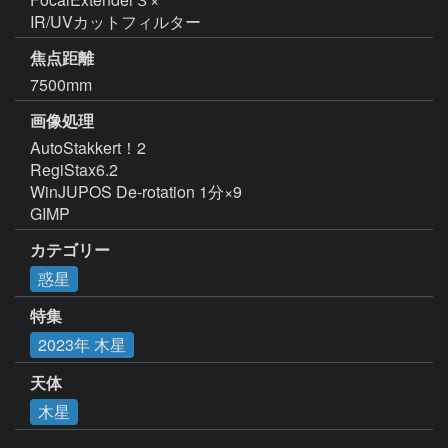
IR/UVカットフィルター
焦点距離
7500mm
画像処理
AutoStakkert！2  

RegiStax6.2

WinJUPOS De-rotation 1分×9

GIMP
カテゴリー
惑星
特集
2023年 木星
天体
木星