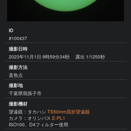
ID
#100437
撮影日時
2023年11月1日 9時59分34秒
露出 1/1250秒
撮影方法
直焦点
撮影地
千葉県我孫子市
撮影機材
望遠鏡：タカハシ
TS50mm屈折望遠鏡
カメラ：オリンパス
E-PL1
ISO100、D4フィルター使用