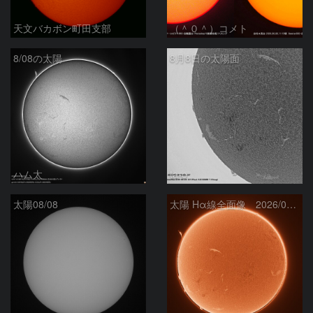
天文バカボン町田支部
（＾０＾）コメト
8/08の太陽
8月8日の太陽面
ハム太
ta-o
太陽08/08
太陽 Hα線全面像 2026/08/08