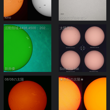
kino
小犬のプロキオン
活動領域 4498,4500：2026/08/08
太陽黒点
新井優
Sorachu-hai
08/08の太陽
★本日の太陽★