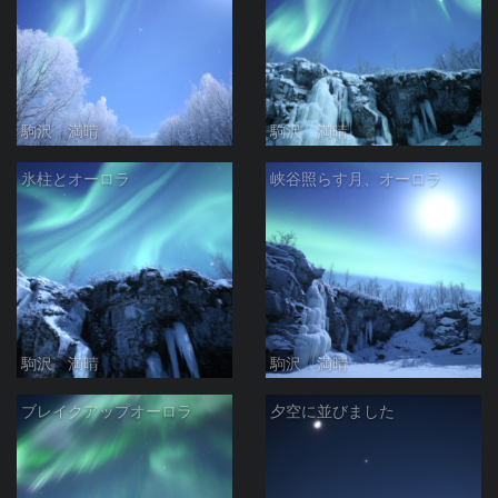
駒沢 満晴
駒沢 満晴
氷柱とオーロラ
峡谷照らす月、オーロラ
駒沢 満晴
駒沢 満晴
ブレイクアップオーロラ
夕空に並びました