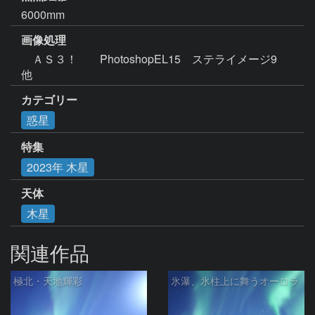
6000mm
画像処理
　ＡＳ３！　　PhotoshopEL15　ステライメージ9　
他
カテゴリー
惑星
特集
2023年 木星
天体
木星
関連作品
極北・天地輝彩
氷瀑、氷柱上に舞うオーロラ