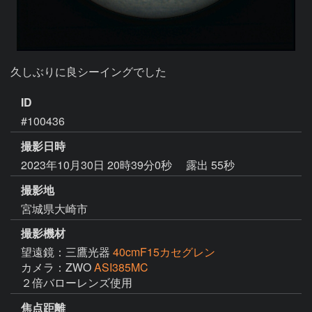
久しぶりに良シーイングでした
ID
#100436
撮影日時
2023年10月30日 20時39分0秒
露出 55秒
撮影地
宮城県大崎市
撮影機材
望遠鏡：三鷹光器
40cmF15カセグレン
カメラ：ZWO
ASI385MC
２倍バローレンズ使用
焦点距離