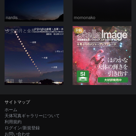
nardis
momonako
PR
夕空の月と金星・木星・水星の接近 2026/6/18
豊田 敏
サイトマップ
ホーム
天体写真ギャラリーについて
利用規約
ログイン/新規登録
お問い合わせ