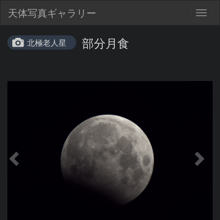
天体写真ギャラリー
Togg
navig
部分月食
北極老人星