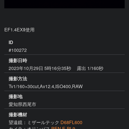
EF1.4EXⅡ使用
ID
#100272
撮影日時
2023年10月29日 5時16分35秒
露出 1/160秒
撮影方法
Tv1/160×30cut,Av12.4,ISO400,RAW
撮影地
愛知県西尾市
撮影機材
望遠鏡：ミザールテック
D68FL600
カメラ：オリンパス
PEN E-PL9