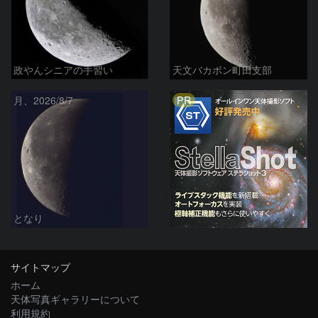
政やんシニアの手習い
天文バカボン町田支部
PR
月、2026/8/7
となり
サイトマップ
ホーム
天体写真ギャラリーについて
利用規約