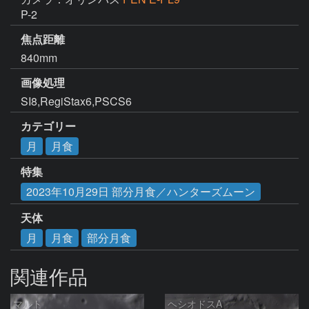
P-2
焦点距離
840mm
画像処理
SI8,RegiStax6,PSCS6
カテゴリー
月
月食
特集
2023年10月29日 部分月食／ハンターズムーン
天体
月
月食
部分月食
関連作品
マルト
ヘシオドスA