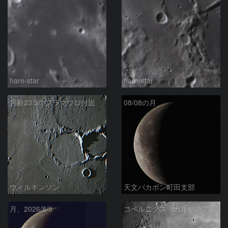
hare-star
hare-star
月齢23.3のフラマウロ付近
08/08の月
ウィルキンソン
天文バカボン町田支部
月、2026/8/8
コペルニクス、カルパチア山脈付近