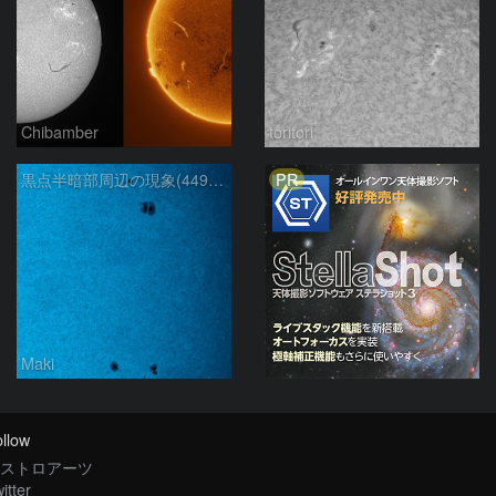
Chibamber
toritori
PR
黒点半暗部周辺の現象(4498、4502付近)8/6
Maki
llow
ストロアーツ
itter