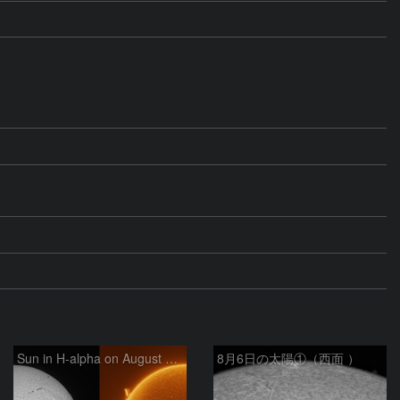
Sun in H-alpha on August 6, 2026
8月6日の太陽①（西面 ）