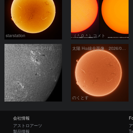
starstation
（＾０＾）コメト
8/6朝の太陽(Hα中心付近、4498、4502付近)
太陽 Hα線全面像 2026/08/06
Maki
のくとす
会社情報
Fo
アストロアーツ
ア
製品情報
Tw