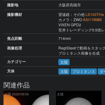
撮影地
大阪府高槻市
撮影機材
望遠鏡：その他
LS100THa
カメラ：ZWO
ASI178MM
VIXEN GPD2

笠井トレーディング0.5倍
焦点距離
714mm
画像処理
RegiStax6で動画をスタ
プロミネンス画像を合成
カテゴリー
太陽
天体
太陽
プロミネンス
ダ
関連作品
太陽 2026/08/06
太陽