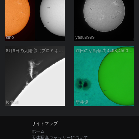
kino
yasu9999
8月6日の太陽②（プロミネン北東縁 ）
昨日の活動領域 4498,4500：2026/08/05
toritori
新井優
サイトマップ
ホーム
天体写真ギャラリーについて