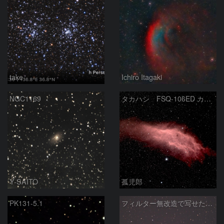
take
Ichiro Itagaki
NGC1169
タカハシ FSQ-106ED カリフォルニア星雲
Y-SAITO
孤児郎
PK131-5.1
フィルター無改造で写せたカリフォルニア星雲