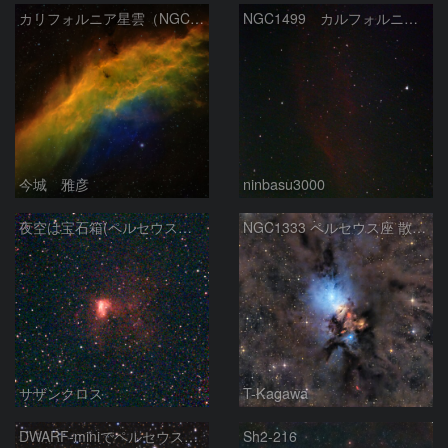
カリフォルニア星雲（NGC 1499）
NGC1499 カルフォルニア星雲
今城 雅彦
ninbasu3000
夜空は宝石箱(ペルセウス座 NGC1491) Seestar50
NGC1333 ペルセウス座 散光星雲
サザンクロス
T-Kagawa
DWARF-miniでペルセウス座の二重星団
Sh2-216