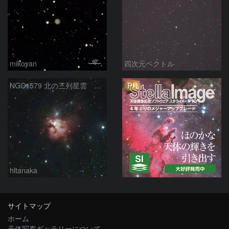
mikoyan
四次元ベクトル
PR
NGC1579 北の三列星雲 ペルセウス座
hltanaka
サイトマップ
ホーム
天体写真ギャラリーについて