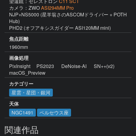
望遠鏡：セレストロン
C11 SCT
カメラ：ZWO
ASI294MM Pro
NJP+NS5000 (星羊翁さのASCOMドライバー + POTH 
Hub)

PHD2 (オフアキシスガイダー ASI120MM mini)
焦点距離
1960mm
画像処理
PixInsight 　PS2023  　DeNoise-AI  　SN++(v2)  　
macOS_Preview
カテゴリー
星雲・星団・銀河
天体
NGC1491
ペルセウス座
関連作品