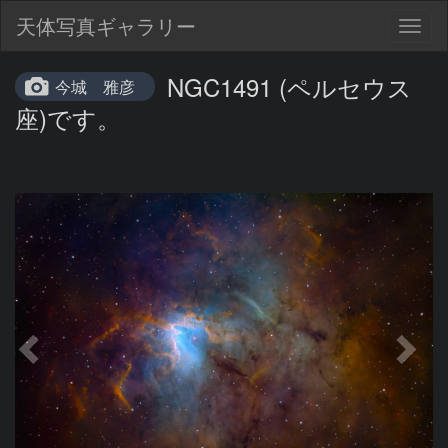
天体写真ギャラリー
Togg
navig
NGC1491 (ペルセウス
今城 雅彦
座)です。