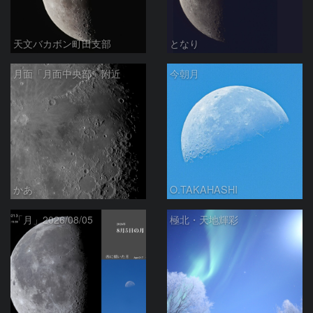
天文バカボン町田支部
となり
月面「月面中央部」附近
今朝月
かあ
O.TAKAHASHI
「月」2026/08/05
極北・天地輝彩