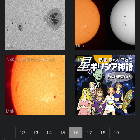
kino
kino
PR
7/9朝の太陽(Hα中心付近・4487～プロミネンス)
Maki
前
«
12
13
14
15
16
17
18
19
へ