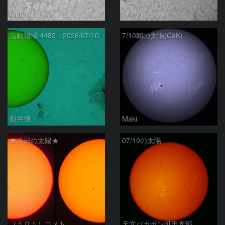
toritori
toritori
活動領域 4482：2026/07/10
7/10朝の太陽(CaK)
新井優
Maki
★本日の太陽★
07/10の太陽
（＾０＾）コメト
天文バカボン町田支部