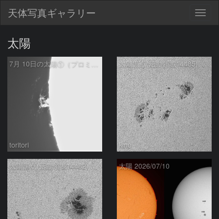
天体写真ギャラリー
Togg
navig
太陽
7月 10日の太陽①（プロミネンス東縁 ）
太陽黒点(活動領域14485) 2026/07/10
toritori
kino
太陽黒点(活動領域14482) 2026/07/10
太陽 2026/07/10