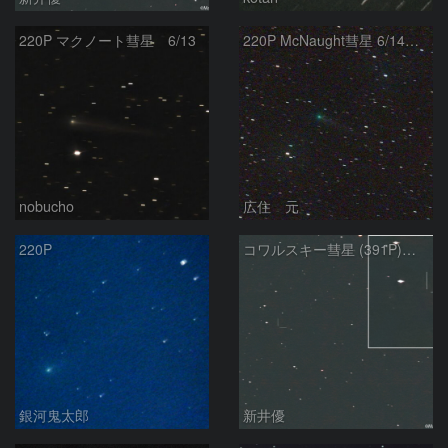
220P マクノート彗星 6/13
220P McNaught彗星 6/14未明
nobucho
広住 元
220P
コワルスキー彗星 (391P)の予報位置：2026/06/10
銀河鬼太郎
新井優