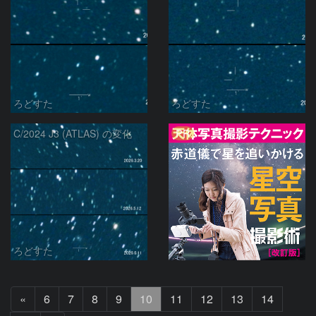
ろどすた
ろどすた
PR
C/2024 J3 (ATLAS) の変化
ろどすた
前
«
6
7
8
9
10
11
12
13
14
へ