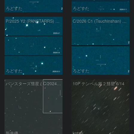
ろどすた
ろどすた
P/2025 Y2 (PANSTARRS) の変化
C/2026 C1 (Tsuchinshan) の変化
ろどすた
ろどすた
パンスターズ彗星 ( C/2024R4 )：2026/06/11
10P テンペル第２彗星 6/14
新井優
kotan