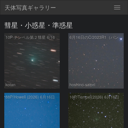
天体写真ギャラリー
Togg
navig
彗星・小惑星・準惑星
10P テンペル第２彗星 6/16
6月16日のC/2023R1（パンスターズ彗星）
kotan
hoshino-satori
88P/Howell (2026) 6月16日
10P/Tempel(2026) 6月16日