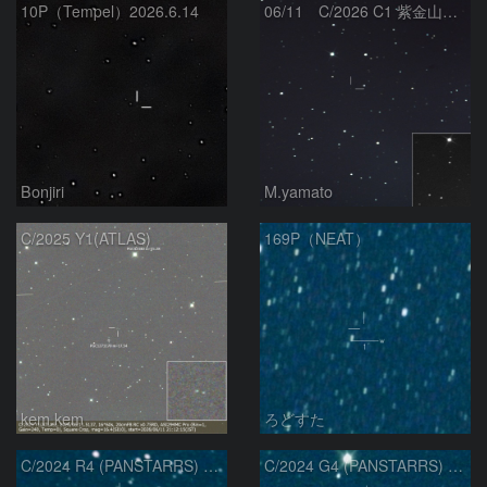
10P（Tempel）2026.6.14
06/11 C/2026 C1 紫金山彗星
Bonjiri
M.yamato
C/2025 Y1(ATLAS)
169P（NEAT）
kem.kem
ろどすた
C/2024 R4 (PANSTARRS) の変化
C/2024 G4 (PANSTARRS) の変化