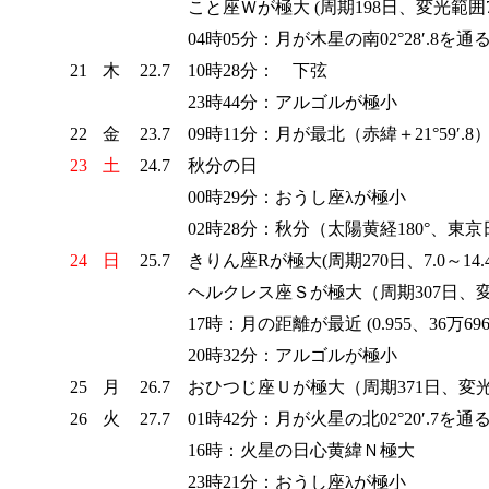
こと座Ｗが極大 (周期198日、変光範囲7.
04時05分：月が木星の南02°28′.8を通
21
木
22.7
10時28分： 下弦
23時44分：アルゴルが極小
22
金
23.7
09時11分：月が最北（赤緯＋21°59′.8
23
土
24.7
秋分の日
00時29分：おうし座λが極小
02時28分：秋分（太陽黄経180°、東京
24
日
25.7
きりん座Rが極大(周期270日、7.0～14.
ヘルクレス座Ｓが極大（周期307日、変光
17時：月の距離が最近 (0.955、36万696
20時32分：アルゴルが極小
25
月
26.7
おひつじ座Ｕが極大（周期371日、変光
26
火
27.7
01時42分：月が火星の北02°20′.7を
16時：火星の日心黄緯Ｎ極大
23時21分：おうし座λが極小