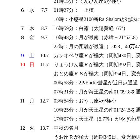
21時15分：てんびん座δが極小
６
水
7.7
01時27分： 上弦
10時：小惑星2100番Ra-Shalomが地
７
木
8.7
16時59分：白露（太陽黄経165°）
８
金
9.7
10時48分：月が最南（赤緯－21°52′.
22時：月の距離が最遠（1.053、40万47
９
土
10.7
カシオペヤ座Ｒが極大（周期430日、変光
10
日
11.7
りょうけん座Ｒが極大（周期392日、変光
おとめ座ＲＳが極大（周期354日、変光範囲
00時58分：2P/Encke彗星が近日点通過
07時31分：月が海王星の南01°09′.8を
11
月
12.7
03時54分：おうし座λが極小
10時25分：月が天王星の南01°24′.5を
17時07分：天王星（5.7等）がやぎ座ι星（
12
火
13.7
中秋の名月
うお座Ｒが極大（周期345日、変光範囲7.