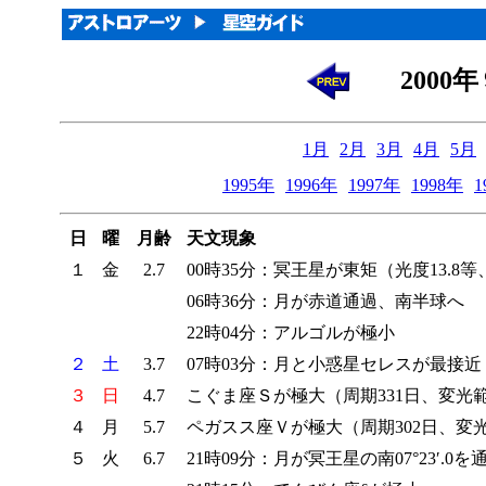
200
1月
2月
3月
4月
5月
1995年
1996年
1997年
1998年
1
日
曜
月齢
天文現象
１
金
2.7
00時35分：冥王星が東矩（光度13.8等、
06時36分：月が赤道通過、南半球へ
22時04分：アルゴルが極小
２
土
3.7
07時03分：月と小惑星セレスが最接近（
３
日
4.7
こぐま座Ｓが極大（周期331日、変光範囲7
４
月
5.7
ペガスス座Ｖが極大（周期302日、変光範囲
５
火
6.7
21時09分：月が冥王星の南07°23′.0を