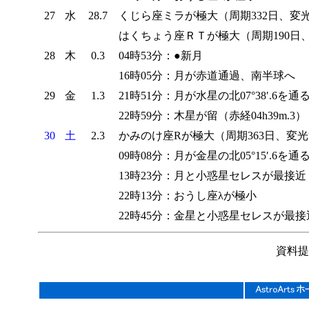
27
水
28.7
くじら座ミラが極大（周期332日、変光範囲
はくちょう座ＲＴが極大（周期190日、変
28
木
0.3
04時53分：●新月
16時05分：月が赤道通過、南半球へ
29
金
1.3
21時51分：月が水星の北07°38′.6を
22時59分：木星が留（赤経04h39m.3）
30
土
2.3
かみのけ座Rが極大（周期363日、変光範囲
09時08分：月が金星の北05°15′.6を通
13時23分：月と小惑星セレスが最接近（
22時13分：おうし座λが極小
22時45分：金星と小惑星セレスが最接近（0
資料提