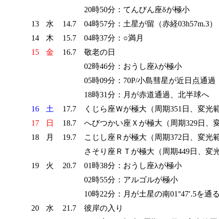
20時50分：てんびん座δが極小
13
水
14.7
04時57分：土星が留（赤経03h57m.3）
14
木
15.7
04時37分：○満月
15
金
16.7
敬老の日
02時46分：おうし座λが極小
05時09分：70P/小島彗星が近日点通過（
18時31分：月が赤道通過、北半球
16
土
17.7
くじら座Ｗが極大（周期351日、変光範囲7
17
日
18.7
へびつかい座Ｘが極大（周期329日、変
18
月
19.7
こじし座Ｒが極大（周期372日、変光範囲6
さそり座ＲＴが極大（周期449日、変光範
19
火
20.7
01時38分：おうし座λが極小
02時55分：アルゴルが極小
10時22分：月が土星の南01°47′.5を
20
水
21.7
彼岸の入り