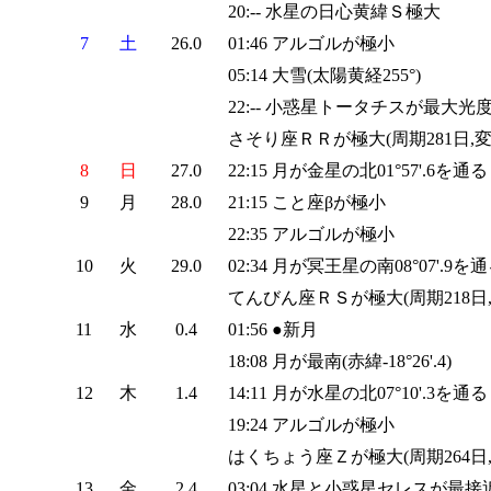
20:-- 水星の日心黄緯Ｓ極大
7
土
26.0
01:46 アルゴルが極小
05:14 大雪(太陽黄経255°)
22:-- 小惑星トータチスが最大光度(1
さそり座ＲＲが極大(周期281日,変光
8
日
27.0
22:15 月が金星の北01°57'.6を通る
9
月
28.0
21:15 こと座βが極小
22:35 アルゴルが極小
10
火
29.0
02:34 月が冥王星の南08°07'.9を
てんびん座ＲＳが極大(周期218日,変
11
水
0.4
01:56 ●新月
18:08 月が最南(赤緯-18°26'.4)
12
木
1.4
14:11 月が水星の北07°10'.3を通る
19:24 アルゴルが極小
はくちょう座Ｚが極大(周期264日,変
13
金
2.4
03:04 水星と小惑星セレスが最接近(01