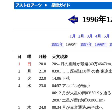
1996
1月
2月
3月
4月
5月
1995年
1996年
1997年
1998年
1
日
曜
月齢
天文現象
1
日
20.0
20:-- 月の距離が最遠(40万4647km,
2
月
21.0
03:01 しし座ο星(3.8等)の食(東京
3
火
22.0
14:06 下弦
4
水
23.0
04:57 アルゴルが極小
06:12 月が火星の南03°50'.9を通る
20:07 土星が留(赤経00h06.1m)
5
木
24.0
00:34 月が赤道通過,南半球へ