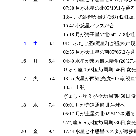
07:38 月が木星の北05°10'.1を通る
13:-- 月の距離が最近(36万4241km,
15:42 小惑星パラスが合
16:18 月が海王星の北04°17'.8を
14
土
3.4
01:-- ふたご座α流星群が極大(出現
02:55 月が天王星の南05°06'.2を
16
月
5.4
04:40 水星が東方最大離角(20°27'.4
りゅう座Ｒが極大(周期246日,変光範囲
17
火
6.4
13:55 火星が西矩(光度+0.7等,視直径
18:31 上弦
ぎょしゃ座Ｒが極大(周期458日,変光
18
水
7.4
00:01 月が赤道通過,北半球へ
05:17 月が土星の北02°51'.3を通る
いて座ＲＲが極大(周期336日,変光範囲
20
金
9.4
17:44 水星と小惑星ベスタが最接近(02