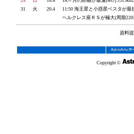
29
日
18.4
14:-- 月の距離が最遠(40万5515km,
31
火
20.4
11:50 海王星と小惑星ベスタが最接近(0
ヘルクレス座ＲＳが極大(周期220日,
資料提
Copyright ©