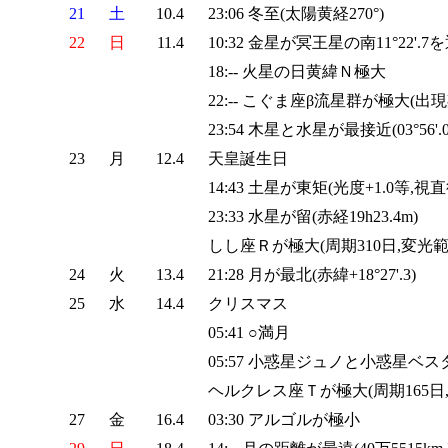
21
土
10.4
23:06 冬至(太陽黄経270°)
22
日
11.4
10:32 金星が冥王星の南11°22'.7
18:-- 火星の日黄緯Ｎ極大
22:-- こぐま座β流星群が極大(出現
23:54 木星と水星が最接近(03°56'.0
23
月
12.4
天皇誕生日
14:43 土星が東矩(光度+1.0等,視直径
23:33 水星が留(赤経19h23.4m)
しし座Ｒが極大(周期310日,変光範囲4
24
火
13.4
21:28 月が最北(赤緯+18°27'.3)
25
水
14.4
クリスマス
05:41 ○満月
05:57 小惑星ジュノと小惑星ベスタが最
ヘルクレス座Ｔが極大(周期165日,変
27
金
16.4
03:30 アルゴルが極小