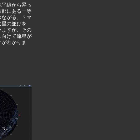
の地平線から昇っ
頭部にある一等
つながる、？マ
な星の並びを
いますが、その
に向けて流星が
すがわかりま