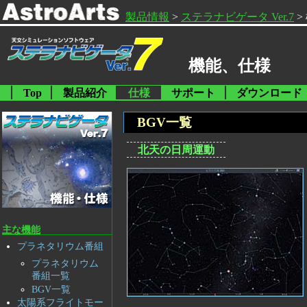
製品情報
>
ステラナビゲータ Ver.7
>
機能、仕様
Top
製品紹介
仕様
サポート
ダウンロード
BGV一覧
北天の日周運動
主な機能
プラネタリウム番組
プラネタリウム
番組一覧
BGV一覧
太陽系フライトモー