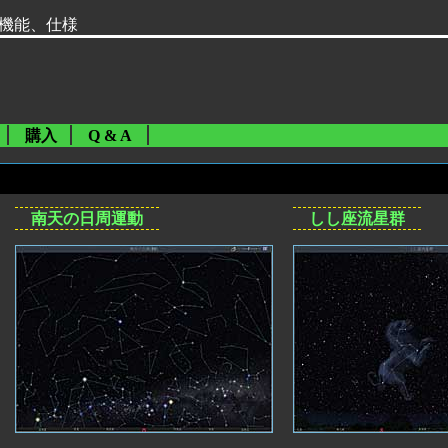
 機能、仕様
購入
Q & A
南天の日周運動
しし座流星群