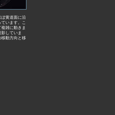
ほぼ黄道面に沿
っています。こ
て複雑に動きま
投影していま
の移動方向と移
。