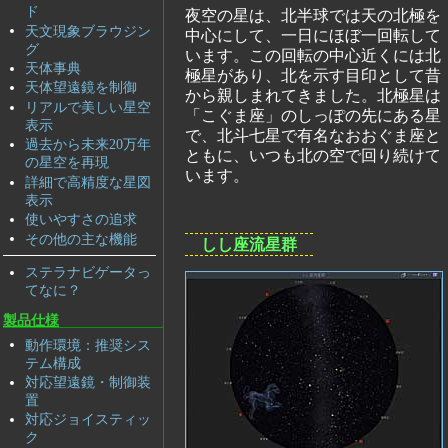
ド
夜空の星は、北半球では天の北極を
天文現象ブラウジン
中心にして、一日にほぼ一回転して
グ
います。この回転の中心近くには北
天体事典
極星があり、北を示す目印として昔
天体望遠鏡を制御
から親しまれてきました。北極星は
リアルで美しい星空
「こぐま座」のしっぽの先にある星
表示
で、北斗七星で有名なおおぐま座と
過去から未来20万年
ともに、いつも北の空で回り続けて
の星空を再現
います。
詳細で高精度な星図
表示
使いやすさの追求
その他の主な機能
しし座流星群
ステラナビゲータっ
てなに？
製品仕様
動作環境：推奨シス
テム構成
対応望遠鏡・制御装
置
対応ジョイスティッ
ク