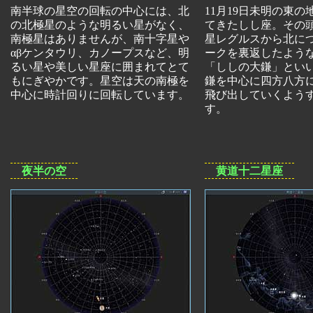
南半球の星空の回転の中心には、北
11月19日未明の東
の北極星のような明るい星がなく、
てきたしし座。その
南極星はありませんが、南十字星や
星レグルスから北に
αβケンタウリ、カノープスなど、明
ークを裏返したよう
るい星や美しい星座に囲まれてとて
「ししの大鎌」とい
もにぎやかです。星空は天の南極を
鎌を中心に四方八方
中心に時計回りに回転しています。
飛び出していくよう
す。
夜半の空
黄道十二星座