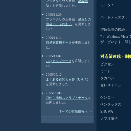
プラネタリウム番組「
星取物
モニタ：
語
」を更新しました。
2005/11/29
ハードディスク：
プラネタリウム番組「
星座との
出会い、ふれあい
」を更新しま
した。
望遠鏡等の接続 :
*： Windows
2005/11/11
がございます。詳
惑星探査機データ
を更新しまし
た。
2005/11/02
対応望遠鏡・制
7.0gアップデータ
を公開しまし
ビクセン
た。
ミード
2005/09/12
タカハシ
よくある質問と回答（Q & A）
を更新しました。
セレストロン
2005/09/05
ケンコー
月から地球スクリプトデータ
を
公開しました。
ペンタックス
SHOWA
すべての更新情報へ >>
ノブオ電子