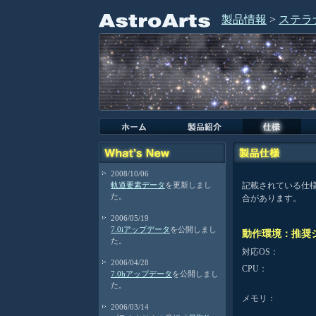
製品情報
>
ステラナ
2008/10/06
軌道要素データ
を更新しまし
記載されている仕様
た。
合があります。
2006/05/19
7.0iアップデータ
を公開しまし
動作環境：推奨
た。
対応OS：
2006/04/28
CPU：
7.0hアップデータ
を公開しまし
た。
メモリ：
2006/03/14