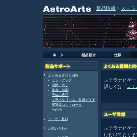
製品情報
>
ステラナ
よくある質問と回答
ステラナビゲータ
-
セットアップ
-
起動、終了
詳しくは「
よく
-
保存、印刷
-
天体の表示
-
プラネタリウム、星座ガイド
-
望遠鏡コントロール
-
その他
ユーザー登録
ステラナビゲータ
お問い合わせ
け付けておりま