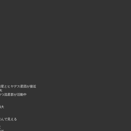
彗星とヒヤデス星団が接近
大
持つ流星群が活動中
極大
並んで見える
近