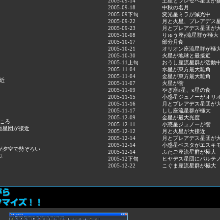
2005-09-14
土星とプレセペ星団が
2005-09-18
中秋の名月
2005-09下旬
変光星ミラが減光中
2005-09-22
月と火星、プレアデス
2005-09-23
月とプレアデス星団が
2005-10-08
りゅう座γ流星群が極大
2005-10-17
部分月食
2005-10-21
オリオン座流星群が極
2005-10-30
火星が地球と最接近
2005-11上旬
おうし座流星群が活動
2005-11-04
水星が東方最大離角
2005-11-04
金星が東方最大離角
近
2005-11-07
火星が衝
2005-11-09
やぎ座ε星、κ星の食
2005-11-15
小惑星ジュノーがオリオ
2005-11-16
月とプレアデス星団が
2005-11-17
しし座流星群が極大
2005-12-09
金星が最大光度
ころ
2005-12-11
小惑星ジュノーが衝
重星団が接近
2005-12-12
月と火星が大接近
2005-12-14
月とプレアデス星団が
2005-12-14
小惑星ベスタがエスキ
が夕空で勢ぞろい
2005-12-14
ふたご座流星群が極大
ぶ
2005-12下旬
ヒヤデス星団にパルテ
2005-12-22
こぐま座流星群が極大