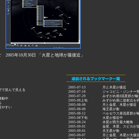
ご
2005年10月30日 「火星と地球が最接近」
2005-07-13
月と木星が接近
空で並んで見える
2005-07-19
ジャコビニ・ジンナー
2005-07-29
みずがめ座δ流星群が極
移動中
2005-08上旬
みずがめ座に放射点を
る
2005-08-08
月と金星、木星が接近
見やすい
2005-08-09
海王星が衝
2005-08-12
ペルセウス座流星群が
2005-08下旬
火星が接近中
2005-08-24
水星が西方最大離角
2005-09-01
金星、木星、スピカが
2005-09-01
天王星が衝
2005-09-07
月と金星、木星が大接