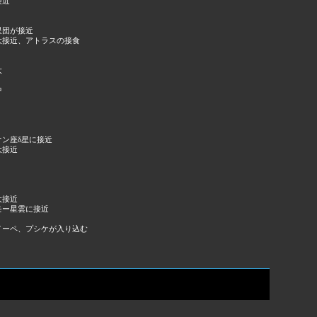
接近
星団が接近
大接近、アトラスの接食
大
中
ン座δ星に接近
大接近
大接近
モー星雲に接近
ノーペ、プシケが入り込む