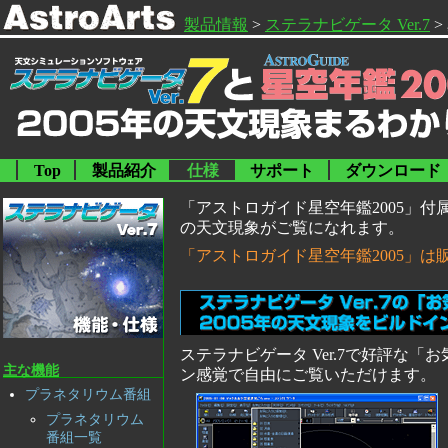
製品情報
>
ステラナビゲータ Ver.7
>
Top
製品紹介
仕様
サポート
ダウンロード
「アストロガイド星空年鑑2005」付属
の天文現象がご覧になれます。
「アストロガイド星空年鑑2005」は
ステラナビゲータ Ver.7で好評な
主な機能
ン感覚で自由にご覧いただけます。
プラネタリウム番組
プラネタリウム
番組一覧