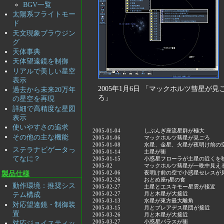
BGV一覧
太陽系フライトモー
ド
天文現象ブラウジン
グ
天体事典
天体望遠鏡を制御
リアルで美しい星空
表示
2005年1月6日 「マックホルツ彗星が見
過去から未来20万年
ろ」
の星空を再現
詳細で高精度な星図
表示
使いやすさの追求
2005-01-04
しぶんぎ座流星群が極大
その他の主な機能
2005-01-06
マックホルツ彗星が見ごろ
2005-01-08
水星、金星、火星が夜明け前の
ステラナビゲータっ
2005-01-14
土星が衝
てなに？
2005-01-15
小惑星フローラが土星の近くを
2005-02
マックホルツ彗星が一晩中見え
2005-02-06
夜明け前の空で小惑星セレスが
製品仕様
2005-02-26
おとめ座η星の食
動作環境：推奨シス
2005-02-27
土星とエスキモー星雲が接近
2005-02-27
月と木星が大接近
テム構成
2005-03-13
水星が東方最大離角
対応望遠鏡・制御装
2005-03-15
月とプレアデス星団が接近
置
2005-03-26
月と木星が大接近
2005-03-27
小惑星パラスが衝
対応ジョイスティッ