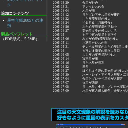
2005-03-29
金星が外合
ク
2005-03-31
アンタレスの食
2005-04-04
木星が衝
追加コンテンツ
2005-04-12
月とプレアデス星団が接近
2005-04-22
こと座流星群が極大
星空年鑑2005との連
2005-04-24
半影月食（月出帯食）
携
2005-04-26
おとめ座流星群が活動中
2005-04-27
変光星ミラが極大のころ
製品パンフレット
2005-05
夕空で宵の明星を探そう
（PDF形式、5.5MB）
2005-05-06
みずがめ座η流星群が極大
2005-05-11
小惑星セレスが衝
2005-05-31
テンペル彗星がおとめ座δ星に接
2005-06
ガリレオ衛星の動きに注目
2005-06-05
しし座の変光星Rが極大
2005-06-14
冥王星が衝
2005-06-16
月と木星が接近
2005-06-22
満月
2005-06-27
はくちょう座の変光星χが極大の
2005-06-30
ハートレイ・アイラス彗星と二
2005-07-04
金星とプレセペ星団が大接近
2005-07-07
火星が西矩
2005-07-08
月、水星、金星、プレセペ星団
2005-07-09
水星が東方最大離角、金星と並