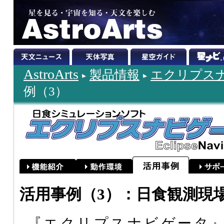
AstroArts
製品情報
エクリプスナビ
例（3）
活用事例（3）：日食観測現
『エクリプスナビゲータ