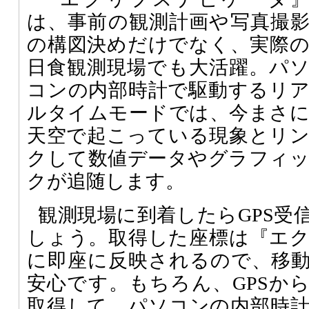
は、事前の観測計画や写真撮
の構図決めだけでなく、実際
日食観測現場でも大活躍。パ
コンの内部時計で駆動するリ
ルタイムモードでは、今まさ
天空で起こっている現象とリ
クして数値データやグラフィ
クが追随します。
観測現場に到着したらGPS受
しょう。取得した座標は『エ
に即座に反映されるので、移
安心です。もちろん、GPSか
取得して、パソコンの内部時